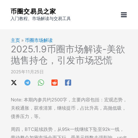
跳
币圈交易员之家
至
入门教程、市场解读与交易工具
内
容
主页
»
币圈市场解读
2025.1.9币圈市场解读-美欲
抛售持仓，引发市场恐慌
2025年11月25日
Note: 本期内参共约2500字，主要内容包括：宏观态势，
关税通胀，获准清算，继续提币，占比升高，高抛低吸，
债券压力，等。
周四，BTC延续跌势，从95k一线继续下坠至92k一线，
带动整个加密市场全面下行。受美元指数走强影响，usdt