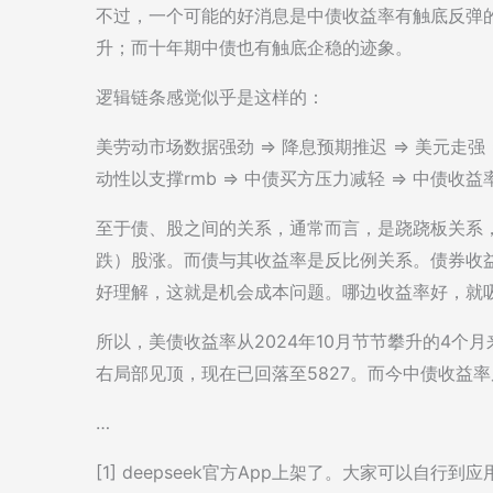
不过，一个可能的好消息是中债收益率有触底反弹的
升；而十年期中债也有触底企稳的迹象。
逻辑链条感觉似乎是这样的：
美劳动市场数据强劲 => 降息预期推迟 => 美元走强 =>
动性以支撑rmb => 中债买方压力减轻 => 中债收
至于债、股之间的关系，通常而言，是跷跷板关系
跌）股涨。而债与其收益率是反比例关系。债券收
好理解，这就是机会成本问题。哪边收益率好，就
所以，美债收益率从2024年10月节节攀升的4个月
右局部见顶，现在已回落至5827。而今中债收益
…
[1] deepseek官方App上架了。大家可以自