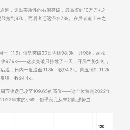
整通道，走出实质性的右侧突破，最高摸到10万刀+之
经拉到97k，而后者还迟滞在73k。在后者追上来之
（1.6）强势突破30日均线98.3k，开98k，高收
k，收97.9k——这次突破只持续了一天，开局气势如虹，
，日内一度退至91.8k，收94.2k。周五插针91.2k
弹，收94.4k。
五收盘已攻至109.65的高位——这个位置是2022年
和2022年末的小峰，似乎美元从未如此强势过。