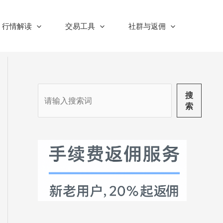
行情解读
交易工具
社群与返佣
搜
搜
索
索