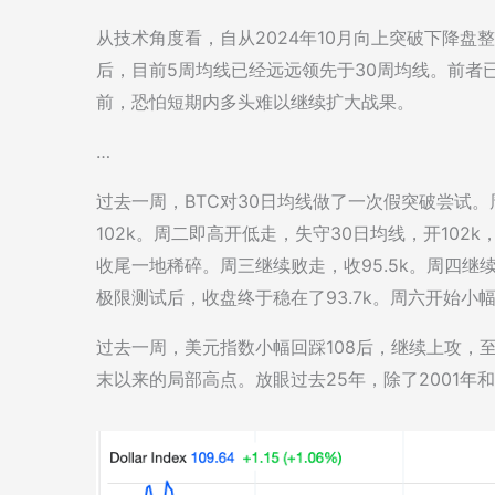
从技术角度看，自从2024年10月向上突破下降盘
后，目前5周均线已经远远领先于30周均线。前者已
前，恐怕短期内多头难以继续扩大战果。
…
过去一周，BTC对30日均线做了一次假突破尝试。周一
102k。周二即高开低走，失守30日均线，开102
收尾一地稀碎。周三继续败走，收95.5k。周四继续后退
极限测试后，收盘终于稳在了93.7k。周六开始小幅反
过去一周，美元指数小幅回踩108后，继续上攻，至周
末以来的局部高点。放眼过去25年，除了2001年