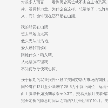
对很多人而言，一看到历史高位就不由自主地恐高
律、逻辑和力量。为什么会这样。想清楚了，也许
来，而知也许现在还只是在山腰。
我的所爱在山腰；
想去寻她山太高，
低头无法泪沾袍。
爱人赠我百蝶巾；
回她什么：猫头鹰。
从此翻脸不理我，
不知何故兮使我心惊。
强于预期的就业报告凸显了美国劳动力市场的韧性
国经济在12月意外新增了25.6万个就业岗位，远高于
而工资增长如预期放缓至0.3%。交易员预计美联
完全定价的降息时间从之前的7月推迟到了10月。