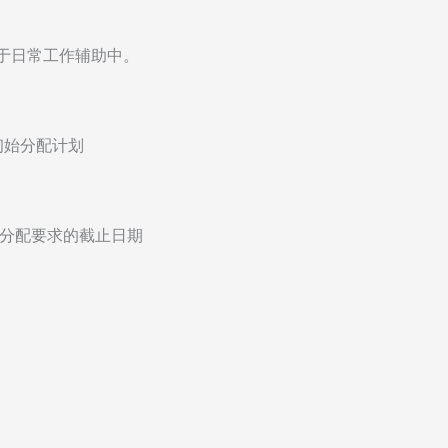
t用于日常工作辅助中。
款 初始分配计划
的预分配要求的截止日期
。