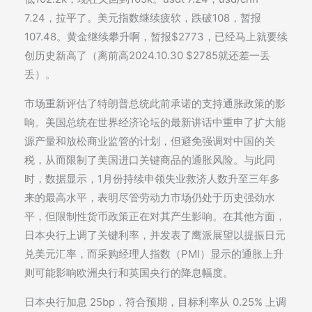
7.24，拉平了。美元指数继续疲软，跌破108，暂报
107.48。黄金继续攀升啊，暂报$2773，已经马上就要续
创历史新高了（离前高2024.10.30 $2785就还差一丢
丢）。
市场重新评估了特朗普总统此前承诺的支持通胀政策的影
响。美国总统在世界经济论坛的最新讲话中重申了扩大能
源产量和放松商业监管的计划，但避免强调对中国的关
税，从而限制了美国进口关键商品的通胀风险。与此同
时，数据显示，1月份持续申领失业救济人数升至三年多
来的最高水平，表明尽管劳动力市场仍处于历史强劲水
平，但限制性货币政策正在对其产生影响。在其他方面，
日本央行上调了关键利率，并发表了鹰派展望以提振日元
兑美元汇率，而采购经理人指数（PMI）显示的通胀上升
则可能影响欧洲央行和英国央行的降息幅度。
日本央行加息 25bp，符合预期，目标利率从 0.25% 上调