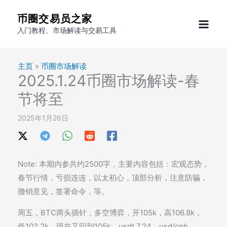
跳
币圈交易员之家
至
入门教程、市场解读与交易工具
内
容
主页
»
币圈市场解读
2025.1.24币圈市场解读-春
节将至
2025年1月26日
Note: 本期内参共约2500字，主要内容包括：宏观态势，
春节行情，亏损连连，以太初心，顶部分析，注意防骗，
撤销意见，签署命令，等。
周五，BTC两头插针，多空博弈，开105k，高106.8k，
低102.2k，现在又回到105k。usdt 7.24，usd/cnh