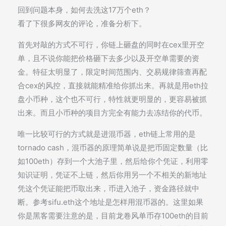
回到问题本身，如何去洗这17万个eth？
看了下很多网友的评论，准备分析下。
首先对敲的方式不可行，你链上砸盘的同时在cex里开空
单，且不说你能把价格砸下去多少以及开空单需要的资
金。特征太明显了，限定时间范围内、交易规律筛查再配
合cex的风控，直接就能精准给你抓出来。再就是用eth拉
盘小币种，这个也不可行，特性就更明显的，更容易被抓
出来。而且小币种的项目方完全有能力去冻结你的代币。
唯一比较可行的方式就是进混币器，eth链上常用的是
tornado cash，混币器的原理简单说是把币固定数量（比
如100eth）存到一个大池子里，然后给你个凭证，利用零
知识证明，凭证不上链，然后你用另一个不相关的新地址
凭这个凭证能把币取出来，币进入池子，资金路径就中
断。参考sifu.eth这个地址是怎样用混币器的。这里如果
你是黑客需要注意的是，目前龙卷风单币存100eth的目前