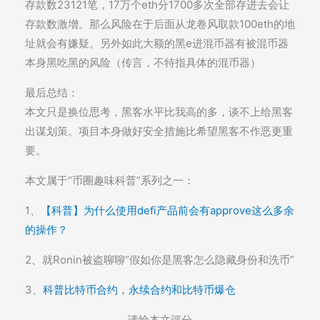
存款数23121笔，17万个eth分1700多次全部存进去会让
存款数激增。那么风险在于后面从龙卷风取款100eth的地
址就会有嫌疑。另外如此大额的黑e进混币器有被混币器
本身黑吃黑的风险（传言，不特指具体的混币器）
最后总结：
本文只是换位思考，黑客水平比我高的多，谈不上给黑客
出谋划策。项目本身做好安全措施比希望黑客不作恶更重
要。
本文属于“币圈趣味科普”系列之一：
1、
【科普】为什么使用defi产品前会有approve这么多余
的操作？
2、就Ronin被盗聊聊“假如你是黑客怎么隐藏身份和洗币”
3、
科普比特币合约，永续合约和比特币爆仓
请给本文评分