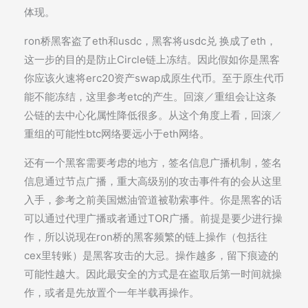
体现。
ron桥黑客盗了eth和usdc，黑客将usdc兑 换成了eth，
这一步的目的是防止Circle链上冻结。因此假如你是黑客
你应该火速将erc20资产swap成原生代币。至于原生代币
能不能冻结，这里参考etc的产生。回滚／重组会让这条
公链的去中心化属性降低很多。从这个角度上看，回滚／
重组的可能性btc网络要远小于eth网络。
还有一个黑客需要考虑的地方，签名信息广播机制，签名
信息通过节点广播，重大高级别的攻击事件有的会从这里
入手，参考之前美国燃油管道被勒索事件。你是黑客的话
可以通过代理广播或者通过TOR广播。前提是要少进行操
作，所以说现在ron桥的黑客频繁的链上操作（包括往
cex里转账）是黑客攻击的大忌。操作越多，留下痕迹的
可能性越大。因此最安全的方式是在盗取后第一时间就操
作，或者是先放置个一年半载再操作。