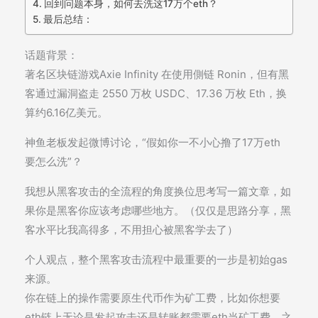
回到问题本身，如何去洗这17万个eth？
最后总结：
话题背景：
著名区块链游戏Axie Infinity 在使用側链 Ronin，但有黑
客通过漏洞盗走 2550 万枚 USDC、17.36 万枚 Eth，换
算约6.16亿美元。
神鱼老板发起微博讨论，“假如你一不小心撸了17万eth
要怎么洗”？
我想从黑客攻击的全流程的角度换位思考写一篇文章，如
果你是黑客你应该考虑哪些地方。（仅仅是思路分享，黑
客水平比我高得多，不用担心被黑客学去了）
个人观点，整个黑客攻击流程中最重要的一步是初始gas
来源。
你在链上的操作需要原生代币作为矿工费，比如你想要
eth链上无论是发起攻击还是转账都需要eth当矿工费。之