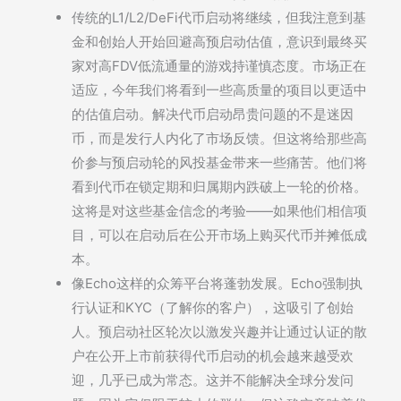
传统的L1/L2/DeFi代币启动将继续，但我注意到基
金和创始人开始回避高预启动估值，意识到最终买
家对高FDV低流通量的游戏持谨慎态度。市场正在
适应，今年我们将看到一些高质量的项目以更适中
的估值启动。解决代币启动昂贵问题的不是迷因
币，而是发行人内化了市场反馈。但这将给那些高
价参与预启动轮的风投基金带来一些痛苦。他们将
看到代币在锁定期和归属期内跌破上一轮的价格。
这将是对这些基金信念的考验——如果他们相信项
目，可以在启动后在公开市场上购买代币并摊低成
本。
像Echo这样的众筹平台将蓬勃发展。Echo强制执
行认证和KYC（了解你的客户），这吸引了创始
人。预启动社区轮次以激发兴趣并让通过认证的散
户在公开上市前获得代币启动的机会越来越受欢
迎，几乎已成为常态。这并不能解决全球分发问