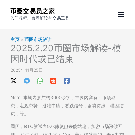
跳
币圈交易员之家
至
入门教程、市场解读与交易工具
内
容
主页
»
币圈市场解读
2025.2.20币圈市场解读-模
因时代或已结束
2025年11月25日
Note: 本期内参共约3000余字，主要内容有：市场动
态，宏观态势，批准申请，看跌信号，蓄势待涨，模因结
束，等。
周四，BTC尝试向97k修复但未能站稳，加密市场涨跌互
现。usdt 7.31，usd/cnh 7.25。美元继续走弱，美元指数