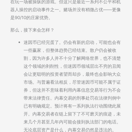
在玩一场被操纵的游戏。但这只是最近一系列不公平和机
器人操控的启动事件之一。赌场并没有稍微占优——更像
是90/10的庄家优势。
那么，接下来会怎样？
迷因币已经完蛋了。仍会有新的启动，可能也会有
一些赢家，但整体趋势已经结束。散户仍会被收
割，因为许多人并不十分了解网络世界，也不清楚
这个领域的剥削性，但迷因币领域层出不穷的丑闻
会让更聪明的投资者望而却步，最终也会影响大众
市场。与普遍看法相反，尽管迷因币可能不属于证
券，但这并不意味着利用内幕信息交易等行为不会
带来法律责任。内幕交易的刑事处罚在法律判例中
已有明确规定。预计将有一系列执法行动围绕此展
开。内幕交易者在链上留下了不可磨灭的痕迹，未
来几个月甚至几年内可能会接到执法部门的电话。
无论底层资产是什么，内幕交易仍然是违法的。