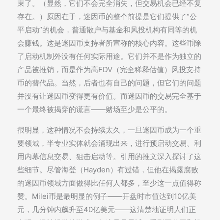
束了。（显然，它们不会完全消失，但交易机会已经不复
存在。）原因在于，迷因币的整个前提是它们提供了“公
平启动”的机会，普通散户与基金和风投机构有同等的机
会赚钱。这是迷因币支持者所宣称的核心内容。这些币除
了启动机制外没有任何实际用途。它们并不是作为独立的
产品被推销，而是作为高FDV（完全稀释估值）风投支持
币的替代品。当然，后者也有自己的问题，但它们的问题
并没有让迷因币变得更有价值。而迷因币的交易完全基于
一个最终被揭穿的谎言——赌场至少是公平的。
很明显，这种情况不会持续太久，一旦迷因币成为一个重
要领域，半专业实体就会涌现出来，进行预启动交易、利
用内幕信息交易、狙击启动等。引用的推文深入探讨了这
些细节。尽管海登（Hayden）有过错，但他在揭露腐败
的迷因币领域方面做得比任何人都多，至少这一点值得称
赞。Milei币是最明显的例子——开盘时市值达到10亿美
元，几分钟内飙升至40亿美元——这清楚地证明人们正