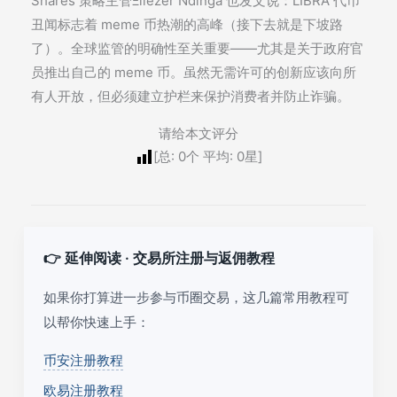
Shares 策略主管Ξliézer Ndinga 也发文说：LIBRA 代币
丑闻标志着 meme 币热潮的高峰（接下去就是下坡路
了）。全球监管的明确性至关重要——尤其是关于政府官
员推出自己的 meme 币。虽然无需许可的创新应该向所
有人开放，但必须建立护栏来保护消费者并防止诈骗。
请给本文评分
[总:
0
个 平均:
0
星]
👉 延伸阅读 · 交易所注册与返佣教程
如果你打算进一步参与币圈交易，这几篇常用教程可
以帮你快速上手：
币安注册教程
欧易注册教程