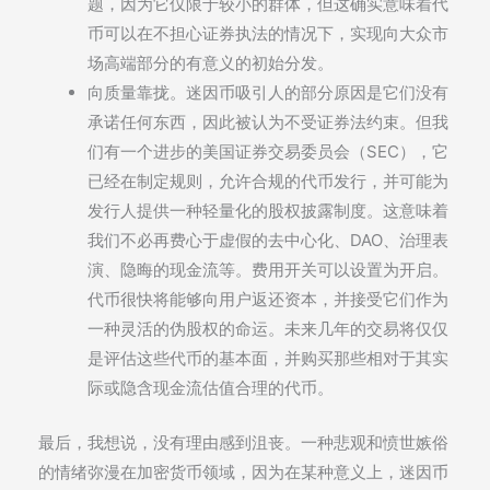
题，因为它仅限于较小的群体，但这确实意味着代
币可以在不担心证券执法的情况下，实现向大众市
场高端部分的有意义的初始分发。
向质量靠拢。迷因币吸引人的部分原因是它们没有
承诺任何东西，因此被认为不受证券法约束。但我
们有一个进步的美国证券交易委员会（SEC），它
已经在制定规则，允许合规的代币发行，并可能为
发行人提供一种轻量化的股权披露制度。这意味着
我们不必再费心于虚假的去中心化、DAO、治理表
演、隐晦的现金流等。费用开关可以设置为开启。
代币很快将能够向用户返还资本，并接受它们作为
一种灵活的伪股权的命运。未来几年的交易将仅仅
是评估这些代币的基本面，并购买那些相对于其实
际或隐含现金流估值合理的代币。
最后，我想说，没有理由感到沮丧。一种悲观和愤世嫉俗
的情绪弥漫在加密货币领域，因为在某种意义上，迷因币