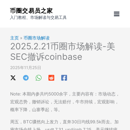
跳
币圈交易员之家
至
入门教程、市场解读与交易工具
内
容
主页
»
币圈市场解读
2025.2.21币圈市场解读-美
SEC撤诉coinbase
2025年11月25日
Note: 本期内参共约5000余字，主要内容有：市场动态，
宏观态势，撤销诉讼，无法赔付，牛市持续，宏观影响，
概率下降，山寨季起，等。
周五，BTC骤然向上发力，直奔30日均线99.5k而去。加
密市场全线上扬。usdt 7.31, usd/cnh 7.25。美元继续疲