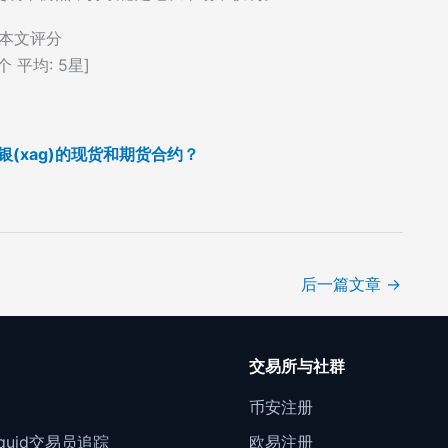
本文评分
个 平均:
5
星]
白银(xag)的现货和期货合约？
后一篇文章
→
口
交易所与社群
门
币安注册
Liquid交易员追踪
欧易注册