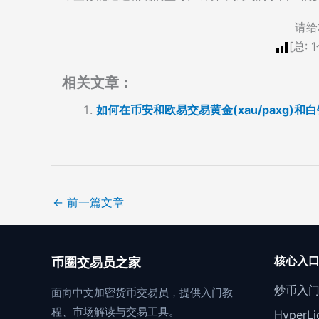
请给
[总:
1
相关文章：
如何在币安和欧易交易黄金(xau/paxg)和
←
前一篇文章
核心入
币圈交易员之家
炒币入
面向中文加密货币交易员，提供入门教
程、市场解读与交易工具。
Hyper