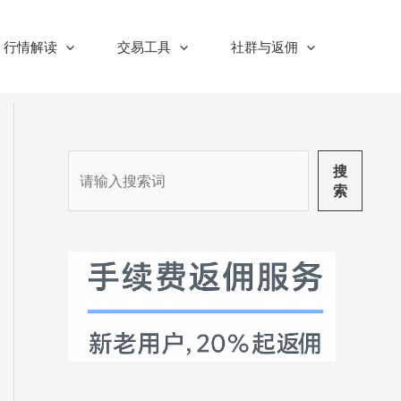
行情解读
交易工具
社群与返佣
搜
搜
索
索