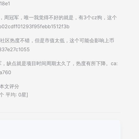
18e1
冠军，周冠军，唯一我觉得不好的就是，有3个cz狗，这个
dff01293f95febb1512f3b
周季军，社区热度不错，但是市值太低，这个可能会影响上币
337e27c1055
周季军，缺点就是项目时间周期太久了，热度有所下降。ca:
9a760
本文评分
个 平均:
0
星]