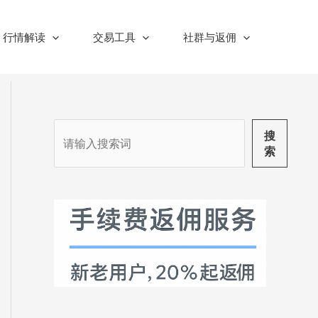
行情解读
交易工具
社群与返佣
搜
搜
索
索