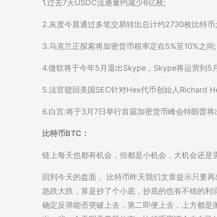
1.过去7天USDC流通量约减少6亿枚;
2.灰度今晨通过多笔交易转出总计约2730枚比特币;
3.乌克兰正探索将加密货币税率定在5%至10%之间;
4.微软将于今年5月退出Skype，Skype将运营到5月
5.法官驳回美国SEC针对Hex代币创始人Richard He
6.白宫:将于3月7日举行首届加密货币峰会特朗普
比特币BTC：
链上每天也都有机会，但都是小机会，大机会还是
回到今天的盘面， 比特币昨天我们文章提示只要
急跌大跌，算是抄了个小底，抄底的也有不错的利润，
确定反弹能否突破上去，第二即便上去，上方都是