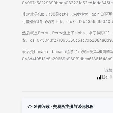
0x997a58129890bbda032231a52ed1ddc845fc
其次就是f3b，f3b是cz狗，热度很大，拿了日
可能会影响币安的上币。ca: 0x12b4356c65340fb02c
然后就是Perry，Perry也上了alpha，拿了
安。ca: 0x5043f271095350c5ac7db2384a0d9
最后是banana，banana也拿了币安日冠军和
0x3d4f0513e8a29669b960f9dbca61861548a
请给
[总:
0
👉 延伸阅读 · 交易所注册与返佣教程