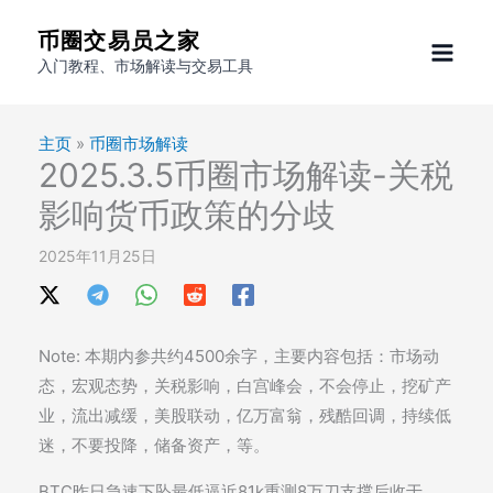
跳
币圈交易员之家
至
入门教程、市场解读与交易工具
内
容
主页
»
币圈市场解读
2025.3.5币圈市场解读-关税
影响货币政策的分歧
2025年11月25日
Note: 本期内参共约4500余字，主要内容包括：市场动
态，宏观态势，关税影响，白宫峰会，不会停止，挖矿产
业，流出减缓，美股联动，亿万富翁，残酷回调，持续低
迷，不要投降，储备资产，等。
BTC昨日急速下坠最低逼近81k重测8万刀支撑后收于