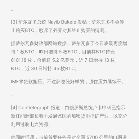
…
[3] 萨尔瓦多总统 Nayib Bukele 发帖：萨尔瓦多不会停
止购买BTC，驳斥了外界对其终止购买的猜测。
据萨尔瓦多财政部网站数据，萨尔瓦多于今日凌晨再度增
持 1 枚BTC，昨日增持 5 枚BTC，目前其BTC持仓
6101.18 枚，价值超 5.2 亿美元，近 7 日增持 13 枚
BTC，近 30 日增持 45 枚BTC。
IMF拿贷款施压。不过萨总统好样的，顶住压力继续干。
…
[4] Cointelegraph 报道：白俄罗斯总统卢卡申科已指示
新任能源部长着手发展该国的加密货币挖矿产业，以充分
利用过剩电力资源。
他同时强调，当前首要任务是对全国 5700 公里的电网进