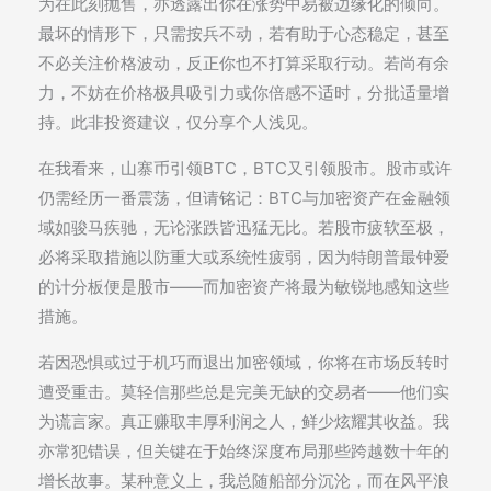
为在此刻抛售，亦透露出你在涨势中易被边缘化的倾向。
最坏的情形下，只需按兵不动，若有助于心态稳定，甚至
不必关注价格波动，反正你也不打算采取行动。若尚有余
力，不妨在价格极具吸引力或你倍感不适时，分批适量增
持。此非投资建议，仅分享个人浅见。
在我看来，山寨币引领BTC，BTC又引领股市。股市或许
仍需经历一番震荡，但请铭记：BTC与加密资产在金融领
域如骏马疾驰，无论涨跌皆迅猛无比。若股市疲软至极，
必将采取措施以防重大或系统性疲弱，因为特朗普最钟爱
的计分板便是股市——而加密资产将最为敏锐地感知这些
措施。
若因恐惧或过于机巧而退出加密领域，你将在市场反转时
遭受重击。莫轻信那些总是完美无缺的交易者——他们实
为谎言家。真正赚取丰厚利润之人，鲜少炫耀其收益。我
亦常犯错误，但关键在于始终深度布局那些跨越数十年的
增长故事。某种意义上，我总随船部分沉沦，而在风平浪