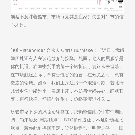
崩盘不意味着熊市。市场（尤其是庄家）失去对牛市的信
心才是。
…
[10] Placeholder 合伙人 Chris Burniske：「近日，我听
闻四处皆有人在谈论放弃与投降。然而，他人的屈服恰是
你的机遇。在加密货币的每一个转折点，前路从未坦荡。
在市场触底之际，总有更低谷的预言；在分叉之时，总有
链崩的论调。如今，我们正身处另一个艰难时刻。若此情
此景令你心绪难平，实属正常，不妨与情绪共处，静观其
变，再行抉择。怀揣些许耐心，你终能渡过难关……
尽管市场下探的风险始终存在，我仍坚信此乃牛市中期回
调，尚未触及“周期顶点”。BTC稍作退让，不足以动摇此
观点。若你此刻摇摆不定，贸然抛售恐非明智之举——因