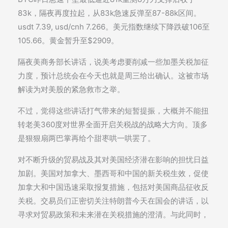
83k，隔夜再度拉起，从83k急速反弹至87-88k区间。
usdt 7.39, usd/cnh 7.266。美元指数继续下降跌破106至
105.66。黄金暂升至$2909。
隔夜美商务部长讲话，说美考虑要削减一些加墨关税加征
力度，预计总统会在今天也就是周三给出确认。这被市场
解读为对美股的紧急救市之举。
不过，觉得这些讲话打气带来的短暂提振，大概并不能扭
转老美360度对世界全面开启关税战的战略大方向。顶多
是狠狠扇两巴掌再给个甜枣哄一哄罢了。
对不断升级的贸易战及其对美国经济潜在影响的担忧日益
加剧。美国对加拿大、墨西哥和中国的新关税生效，促使
加拿大和中国迅速采取报复措施，包括对美国商品征收反
关税。交易员们正密切关注特朗普今天在国会的讲话，以
寻求对贸易政策和未来潜在关税措施的澄清。与此同时，