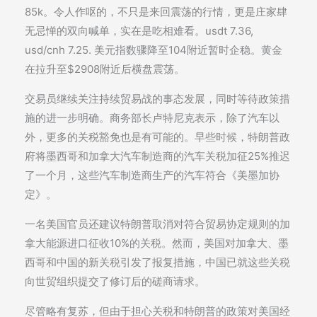
85k。令人作呕的，不只是来回震荡的行情，更是庄家肆
无忌惮的双向喊单，实在是吃相难看。usdt 7.36,
usd/cnh 7.25. 美元指数骤降至104附近暂时企稳。黄金
在拉升至$2908附近后横盘震荡。
交易员继续关注持续贸易战的事态发展，同时等待政策措
施的进一步明确。商务部长卢特尼克表示，除了汽车以
外，更多的关税豁免也是有可能的。早些时候，特朗普政
府将墨西哥和加拿大汽车制造商的汽车关税加征25%推迟
了一个月，这些汽车制造商生产的汽车符合《美墨加协
定》。
一名美国官员还建议特朗普取消对符合贸易协定规则的加
拿大能源进口征收10%的关税。然而，美国对加拿大、墨
西哥和中国的新关税引发了报复措施，中国已就这些关税
向世贸组织提交了修订后的磋商请求。
尽管略有复苏，但由于担心关税和特朗普的政策对美国经