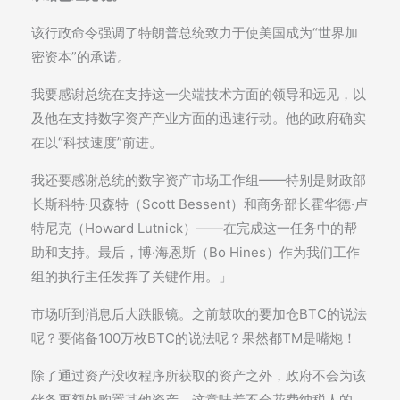
该行政命令强调了特朗普总统致力于使美国成为“世界加
密资本”的承诺。
我要感谢总统在支持这一尖端技术方面的领导和远见，以
及他在支持数字资产产业方面的迅速行动。他的政府确实
在以“科技速度”前进。
我还要感谢总统的数字资产市场工作组——特别是财政部
长斯科特·贝森特（Scott Bessent）和商务部长霍华德·卢
特尼克（Howard Lutnick）——在完成这一任务中的帮
助和支持。最后，博·海恩斯（Bo Hines）作为我们工作
组的执行主任发挥了关键作用。」
市场听到消息后大跌眼镜。之前鼓吹的要加仓BTC的说法
呢？要储备100万枚BTC的说法呢？果然都TM是嘴炮！
除了通过资产没收程序所获取的资产之外，政府不会为该
储备再额外购置其他资产，这意味着不会花费纳税人的