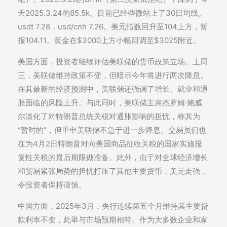
天2025.3.24的85.5k。目前已经些微站上了30日均线。
usdt 7.28，usd/cnh 7.26。美元指数回升至104上方，暂
报104.11。黄金在$3000上方小幅回调至$3025附近。
美国方面，投资者继续评估美联储的货币政策立场。上周
三，美联储维持政策不变，但暗示今年将进行两次降息。
在其最新的经济预测中，美联储还强调了增长、就业和通
胀面临的风险上升。与此同时，美联储主席杰罗姆·鲍威
尔淡化了对特朗普总统关税对通胀影响的担忧，称其为
“暂时的”，但重申美联储不急于进一步降息。交易员们也
在为4月2日特朗普对向美国商品征收关税的国家实施报
复性关税的最后期限做准备。此外，由于对全球经济增长
和贸易紧张局势的担忧打压了其他主要货币，美元走强，
令投资者保持谨慎。
中国方面，2025年3月，央行连续第五个月维持其主要贷
款利率不变，此举与市场预期相符。作为大多数企业和家