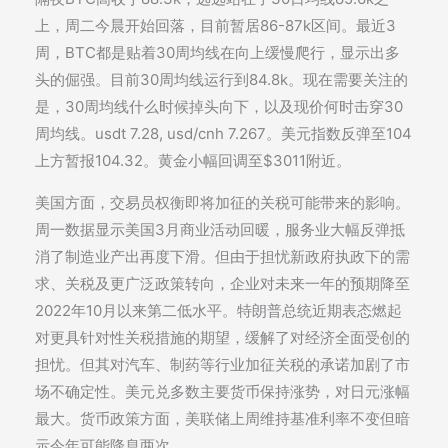
上，周二今晨开始回落，目前暂居86-87k区间。最近3
周，BTC都是贴着30周均线在向上缓慢爬行，显示出多
头的倔强。目前30周均线运行到84.8k。现在需要关注的
是，30周均线什么时候掉头向下，以及现价何时击穿30
周均线。usdt 7.28, usd/cnh 7.267。美元指数反弹至104
上方暂报104.32。黄金小幅回调至$3011附近。
美国方面，交易员权衡即将加征的关税可能带来的影响。
周一数据显示美国3月商业活动回暖，服务业大幅反弹抵
消了制造业产出再度下滑。但由于担忧新政府执政下的需
求、关税及更广泛政策转向，企业对未来一年的预期降至
2022年10月以来第二低水平。特朗普总统近期表态燃起
对更具针对性关税措施的期望，缓解了对经济全面受创的
担忧。但其对汽车、制药等行业加征关税的承诺加剧了市
场不确定性。美元兑多数主要货币保持涨势，对日元涨幅
最大。货币政策方面，美联储上周维持基准利率不变但暗
示今年可能降息两次。