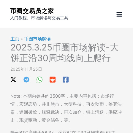
跳
币圈交易员之家
至
入门教程、市场解读与交易工具
内
容
主页
»
币圈市场解读
2025.3.25币圈市场解读-大
饼正沿30周均线向上爬行
2025年11月25日
Note: 本期内参共约3500字，主要内容包括：市场行
情，宏观态势，并非熊市，大型科技，再次动币，签署法
案，追回拨款，规避裁决，再次加仓，链上活跃，供应冲
击，现货驱动，黄金储备，等。
隔夜BTC高收于88.3k，远远站在了30日均线85.6k之