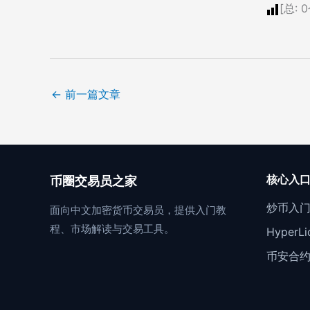
[总:
0
←
前一篇文章
核心入
币圈交易员之家
炒币入
面向中文加密货币交易员，提供入门教
程、市场解读与交易工具。
Hyper
币安合