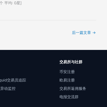
个 平均:
0
星]
后一篇文章
→
口
交易所与社群
门
币安注册
Liquid交易员追踪
欧易注册
约异动监控
交易所返佣服务
电报交流群