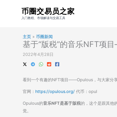
跳
币圈交易员之家
至
内
入门教程、市场解读与交易工具
容
主页
»
币圈新闻
基于“版税”的音乐NFT项目—
2022年4月28日
看到一个有趣的NFT项目——Opulous，与大家分
官网：
https://opulous.org/
代币：opul
Opulous的
音乐NFT是基于版税
的，这个是跟其他的
觉。