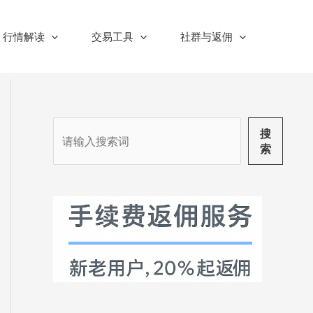
行情解读
交易工具
社群与返佣
搜
搜
索
索