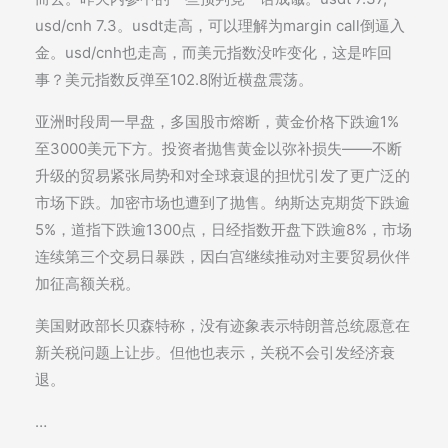
usd/cnh 7.3。usdt走高，可以理解为margin call倒逼入
金。usd/cnh也走高，而美元指数没咋变化，这是咋回
事？美元指数反弹至102.8附近横盘震荡。
亚洲时段周一早盘，多国股市熔断，黄金价格下跌逾1%
至3000美元下方。投资者抛售黄金以弥补损失——不断
升级的贸易紧张局势和对全球衰退的担忧引发了更广泛的
市场下跌。加密市场也遭到了抛售。纳斯达克期货下跌逾
5%，道指下跌逾1300点，日经指数开盘下跌逾8%，市场
连续第三个交易日暴跌，因白宫继续推动对主要贸易伙伴
加征高额关税。
美国财政部长贝森特称，没有迹象表示特朗普总统愿意在
新关税问题上让步。但他也表示，关税不会引发经济衰
退。
…