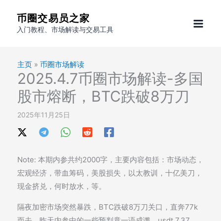
跳
币圈交易员之家
至
入门教程、市场解读与交易工具
内
容
主页
»
币圈市场解读
2025.4.7币圈市场解读-多国
股市熔断，BTC跌破8万刀
2025年11月25日
Note: 本期内参共约2000字，主要内容包括：市场动态，
宏观经济，带血筹码，美股损失，以太教训，十亿美刀，
现金挤兑，何时放水，等。
隔夜加密市场突然暴跌，BTC跌破8万刀关口，直奔77k
而去。昨天内参中的一些预判竟一语成谶。usdt 7.37,