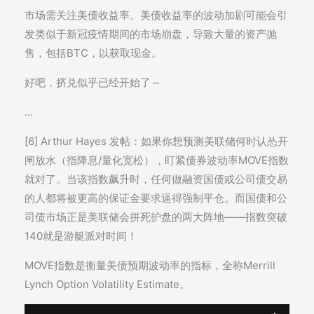
市场需关注美债收益率。美债收益率的波动加剧可能会引
发类似于新冠疫情期间的市场崩盘，导致大量的资产抛
售，包括BTC，以获取现金。
好吧，挤兑似乎已经开始了～
…
[6] Arthur Hayes 发帖：如果你想预测美联储何时认怂开
闸放水（指降息/量化宽松），盯紧债券波动率MOVE指数
就对了。当该指数飙升时，任何做融资国债或公司债交易
的人都将被更高的保证金要求逼得强制平仓。而国债和公
司债市场正是美联储会拼死护盘的两大阵地——指数突破
140就是游艇派对时间！
MOVE指数是衡量美债预期波动率的指标，全称Merrill
Lynch Option Volatility Estimate。