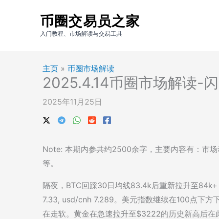
跳
币圈交易员之家
至
内
入门教程、市场解读与交易工具
容
主页
»
币圈市场解读
2025.4.14币圈市场解读
2025年11月25日
Note: 本期内参共约2500余字，主要内容有
等。
隔夜，BTC回踩30日均线83.4k后重新拉升至84
7.33, usd/cnh 7.289。美元指数继续在10
在走软。黄金在急速拉升至$3222的历史新高后在