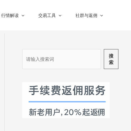
行情解读
交易工具
社群与返佣
搜
搜
索
索