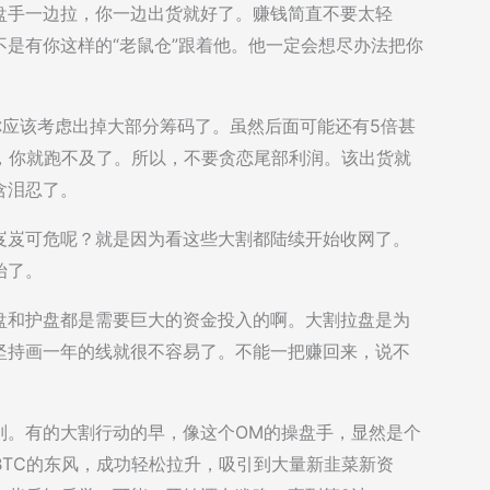
盘手一边拉，你一边出货就好了。赚钱简直不要太轻
是有你这样的“老鼠仓”跟着他。他一定会想尽办法把你
你应该考虑出掉大部分筹码了。虽然后面可能还有5倍甚
，你就跑不及了。所以，不要贪恋尾部利润。该出货就
含泪忍了。
岌岌可危呢？就是因为看这些大割都陆续开始收网了。
始了。
盘和护盘都是需要巨大的资金投入的啊。大割拉盘是为
坚持画一年的线就很不容易了。不能一把赚回来，说不
别。有的大割行动的早，像这个OM的操盘手，显然是个
BTC的东风，成功轻松拉升，吸引到大量新韭菜新资