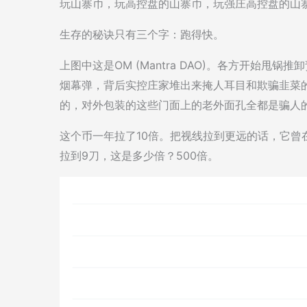
玩山寨币，玩高控盘的山寨币，玩强庄高控盘的山
生存的秘诀只有三个字：跑得快。
上图中这是OM (Mantra DAO)。各方开始
烟幕弹，背后实控庄家堆出来掩人耳目和欺骗韭菜
的，对外包装的这些门面上的老外面孔全都是骗人
这个币一年拉了10倍。把视线拉到更远的话，它曾在2
拉到9刀，这是多少倍？500倍。