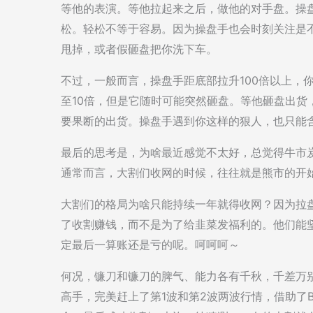
等他的表演。等他拉起来之后，做他的对手盘。操
松。轻松不等于容易。因为操盘手也会时刻关注是不
甩掉，或者假砸盘把你洗下车。
不过，一般而言，操盘手距底部拉升100倍以上，
至10倍，但是它随时可能突然砸盘。等他砸盘出货
要果断的出货。操盘手遇到你这样的狠人，也只能
最后的思考是，为啥最近感觉不太好，总觉得牛市
通常而言，大割们收网的时候，往往就是熊市的开
大割们的格局为啥只能持续一年就得收网？因为拉
了收割赚钱，而不是为了给韭菜发福利的。他们能
定最后一算账还是亏的呢。呵呵呵～
何况，镰刀和镰刀的脾气、能力各有千秋，千差万
高手，完美赶上了第1波和第2波两波行情，借助了