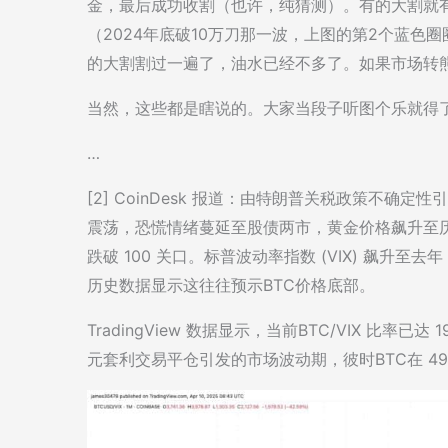
金，最后成功收割（也许，纯猜测）。有的大割就
（2024年底破10万刀那一波，上图的第2个蓝
的大割割过一遍了，油水已经不多了。如果市场转
当然，这些都是瞎说的。大家当段子听图个乐就得
…
[2] CoinDesk 报道：由特朗普关税政策不确定
震荡，恐慌情绪蔓延至股债两市，黄金价格飙升至历史新高
跌破 100 关口。标普波动率指数 (VIX) 飙升至去
历史数据显示这往往预示BTC价格底部。
TradingView 数据显示，当前BTC/VIX 比
元套利交易平仓引发的市场波动期，彼时BTC在 49,