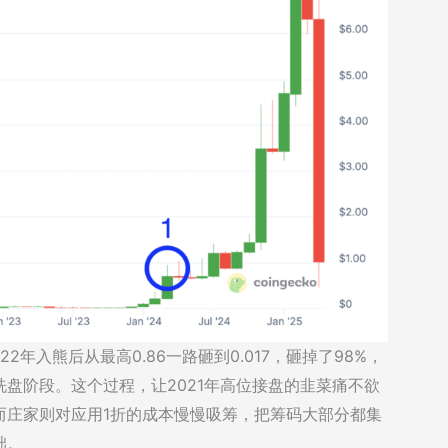
2年入熊后从最高0.86一路砸到0.017，砸掉了98%，
盘阶段。这个过程，让2021年高位接盘的韭菜痛不欲
而庄家则对应用1折的成本慢慢吸筹，把筹码大部分都集
础。