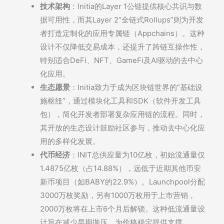
技术架构
：Initia的Layer 1公链提供核心共识与数
据可用性，而其Layer 2“全链式Rollups”则为开发
者打造定制化的应用专属链（Appchains）。这种
设计不仅降低交易成本，还提升了跨链互操作性，
特别适合DeFi、NFT、GameFi及AI驱动的去中心
化应用。
生态愿景
：Initia致力于成为区块链世界的“基础设
施枢纽”，通过模块化工具和SDK（软件开发工具
包），简化开发者部署复杂应用链的流程。同时，
其开放的生态设计鼓励社区参与，推动去中心化应
用的多样化发展。
代币经济
：INIT总供应量为10亿枚，初始流通量仅
1.4875亿枚（占14.88%），远低于近期其他币安
新币项目（如BABY的22.9%）。Launchpool分配
3000万枚奖励，另有1000万枚用于上市营销，
2000万枚将在上市6个月后解锁。这种低流通量设
计旨在减少早期抛压，为价格稳定提供支撑。