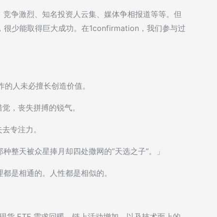
、竞争激烈、知名投资人云集、媒体争相报道等等。但
能取得巨大成功。在1confirmation，我们参与过
炒作的人未必擅长创造价值。
错觉，丧失拼搏的锐气。
失去专注力。
种整天被众星捧月却四处撒网的”天选之子”。」
理都是相通的。人性都是相似的。
ale：以太坊现货 ETF 需求回暖、链上活动增加，以及技术面上的