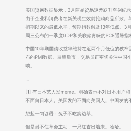
美国贸易数据显示，3月商品贸易逆差跃升至创纪录
由于企业和消费者在新关税生效前抢购商品所致。
初期以来的最低水平，预期指数触及13年低点。3
周三公布的一季度GDP和美联储青睐的PCE通胀
中国10年期国债收益率维持在近两个月低位的狭窄
布的PMI数据。展望后市，交易员正密切关注中国
响。
…
[1] 有日本艺人发meme。明确表示不对日本用
不面向日本人。美国发的不面向美国人。中国发的
想起一句谚语：兔子不吃窝边草。
但是耐不住草会主动，一只红杏出墙来。哈哈。