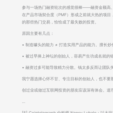
参与一场热门融资轮次的感觉很棒——融资金额高
在产品市场契合度（PMF）形成之前就大热的项目，很少
的那些热门交易，恰恰成了最失败的投资。
原因主要有几点：
• 制造噱头的能力 ≠ 打造实用产品的能力。擅长
• 被过早捧上神坛的创始人，容易产生功成名就的
• 融资过多可能导致精力分散。钱太多反而让团队
我宁愿选择心怀不甘、专注目标的创始人，也不要那
创过业或做过互联网投资的朋友应该深有体会。道
…
[5] Cointelegraph 分析师 Nancy Lub