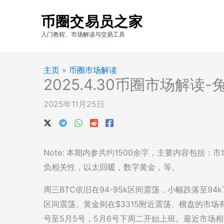
跳
币圈交易员之家
至
内
入门教程、市场解读与交易工具
容
主页
»
币圈市场解读
2025.4.30币圈市场解读
2025年11月25日
Note: 本期内参共约1500余字，主要内容包
负相关性，以太回暖，数字黄金，等。
周三BTC依旧在94-95k区间震荡，小幅跌落至94k下方。u
区间震荡。黄金则在$3315附近震荡。横盘的市场
号至5月5号，5月6号下周二开始上班。最近市场