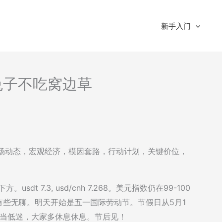
新手入门
-兔子不吃窝边草
括：市场动态，宏观经济，模因套路，行动计划，关键价位，
sdt 7.3, usd/cnh 7.268。美元指数仍在99-100
有些无聊。明天开始是五一国际劳动节。节假日从5月1
相当低迷，大家多休息休息。节后见！