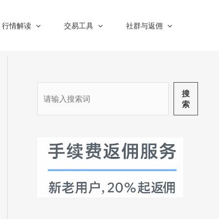
行情解读
交易工具
社群与返佣
搜
搜
索
索