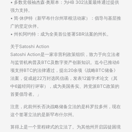
• 多数党领袖杰森·奥斯本：为HB 302法案最终通过提供
强力支持。
• 简·休伊特（新罕布什尔州草根活动家）：倡导与基层推
广的坚定伙伴。
• 州长阿约特：成为全美首位签署SBR法案的州长。
关于Satoshi Action
Satoshi Action是一家非营利政策组织，致力于向立法者
与监管机构普及BTC及数字资产创新知识。迄今已推动6
项支持BTC的法律通过，提出20余项《战略BTC储备》
法案，促成超22万封选民信函，发表12篇学术论文（其
中6篇经同行评审），成为美国务实、跨党派BTC政策的
首要倡导者。」
注意，此前州长否决战略储备立法的是科罗拉多州，现在
这个签署立法的是新罕布什尔州。
算得上是一个里程碑式的立法了。为其他州开启囚徒困境