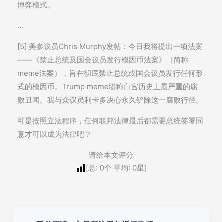
博弈模式。
…
[5] 美参议员Chris Murphy发帖：今日我将提出一项法案
——《禁止总统及国会议员发行模因币法案》（简称
meme法案），旨在彻底禁止总统或国会议员发行任何形
式的模因币。Trump meme堪称白宫历史上最严重的腐
败丑闻。我与众议员利卡多决心永久铲除这一腐败行径。
可是按照立法程序，任何联邦法律最后都需要总统签署同
意才可以成为法律吧？
请给本文评分
[总:
0
个 平均:
0
星]