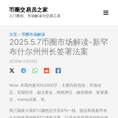
跳
币圈交易员之家
至
入门教程、市场解读与交易工具
内
容
主页
»
币圈市场解读
2025.5.7币圈市场解读-新罕
布什尔州州长签署法案
2025年11月25日
Note: 本期内参共约3000字，主要内容包括：市场动
态，宏观经济，超过黄金，悄然押注，融资囤饼，签署通
过，meme法案，等。
周三隔夜今晨BTC骤然拉升至97k一线。据信和美新罕布
什尔州签署战略BTC储备法案，以及中美贸易谈判开始接