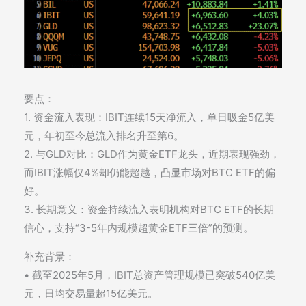
要点：
1. 资金流入表现：IBIT连续15天净流入，单日吸金5亿美
元，年初至今总流入排名升至第6。
2. 与GLD对比：GLD作为黄金ETF龙头，近期表现强劲，
而IBIT涨幅仅4%却仍能超越，凸显市场对BTC ETF的偏
好。
3. 长期意义：资金持续流入表明机构对BTC ETF的长期
信心，支持“3-5年内规模超黄金ETF三倍”的预测。
补充背景：
• 截至2025年5月，IBIT总资产管理规模已突破540亿美
元，日均交易量超15亿美元。