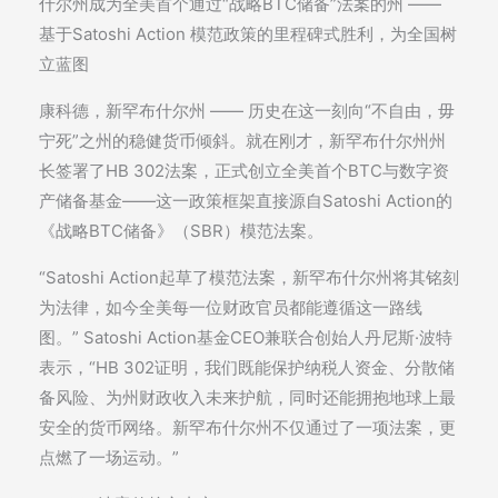
什尔州成为全美首个通过“战略BTC储备”法案的州 ——
基于Satoshi Action 模范政策的里程碑式胜利，为全国树
立蓝图
康科德，新罕布什尔州 —— 历史在这一刻向“不自由，毋
宁死”之州的稳健货币倾斜。就在刚才，新罕布什尔州州
长签署了HB 302法案，正式创立全美首个BTC与数字资
产储备基金——这一政策框架直接源自Satoshi Action的
《战略BTC储备》（SBR）模范法案。
“Satoshi Action起草了模范法案，新罕布什尔州将其铭刻
为法律，如今全美每一位财政官员都能遵循这一路线
图。” Satoshi Action基金CEO兼联合创始人丹尼斯·波特
表示，“HB 302证明，我们既能保护纳税人资金、分散储
备风险、为州财政收入未来护航，同时还能拥抱地球上最
安全的货币网络。新罕布什尔州不仅通过了一项法案，更
点燃了一场运动。”