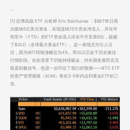
…
[1] 彭博高级 ETF 分析师 Eric Balchunas ：$IBIT昨日再
次吸纳5亿美元资金，实现连续15天资金净流入，并在年
初至今（YTD）的ETF资金流入排名中升至第6位，超越
了$GLD（全球最大黄金ETF）。这一表现尤为引人注
目，因为IBIT同期涨幅仅为4%，而GLD正处于历史最佳
行情阶段。在此背景下仍能持续吸金，对长期发展而言无
疑是积极信号，也进一步印证了我们的预测——BTC ETF
的资产管理规模（AUM）将在3-5年内达到黄金ETF的三
倍。