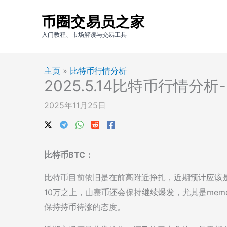
跳
币圈交易员之家
至
内
入门教程、市场解读与交易工具
容
主页
»
比特币行情分析
2025.5.14比特币行情分
2025年11月25日
比特币BTC：
比特币目前依旧是在前高附近挣扎，近期预计应该是
10万之上，山寨币还会保持继续爆发，尤其是mem
保持持币待涨的态度。