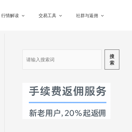
行情解读
交易工具
社群与返佣
搜
搜
索
索