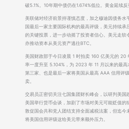
破5.1%。10年期中债仍在1.674%低位。黄金延续
美联储对经济前景持谨慎态度，加之穆迪因债务水平
国最后一家主要国际机构的最高评级，美元持续承
的关键投票，进一步动摇了投资者信心。美元走软
亦推动资本从美元资产逃往BTC。
美国财政部于今日凌晨 1 时拍卖 160 亿美元的 
率一度升至 5.104%，为 2023 年 11 月以来
第三家、也是最后一家将美国从最高 AAA 信用
卖。
交易员正密切关注七国集团财长峰会，以研判美国
美国举行货币会谈，加剧了市场对美元可能贬值的
敦促国会共和党人团结支持全面减税法案，但迄今
将美国信用评级这给美元带来额外压力。