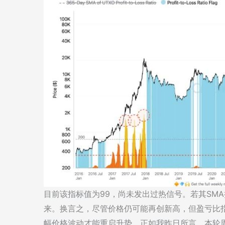
目前该指标值为99，尚未发出过热信号。若其SM
来。换言之，尽管价格仍可能再创新高，但盈亏比指
幅价格波动才能重启升势。正如我昨日所言，本轮周