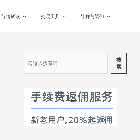
行情解读
交易工具
社群与返佣
搜
搜
索
索