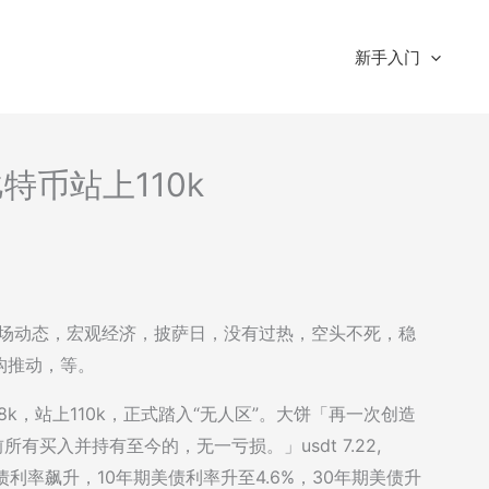
新手入门
比特币站上110k
括：市场动态，宏观经济，披萨日，没有过热，空头不死，稳
构推动，等。
8k，站上110k，正式踏入“无人区”。大饼「再一次创造
有买入并持有至今的，无一亏损。」usdt 7.22,
长短美债利率飙升，10年期美债利率升至4.6%，30年期美债升