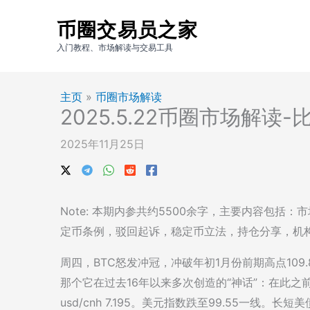
跳
币圈交易员之家
至
内
入门教程、市场解读与交易工具
容
主页
»
币圈市场解读
2025.5.22币圈市场解读-
2025年11月25日
Note: 本期内参共约5500余字，主要内容包
定币条例，驳回起诉，稳定币立法，持仓分享，机
周四，BTC怒发冲冠，冲破年初1月份前期高点109.
那个它在过去16年以来多次创造的“神话”：在此之前所
usd/cnh 7.195。美元指数跌至99.55一线。