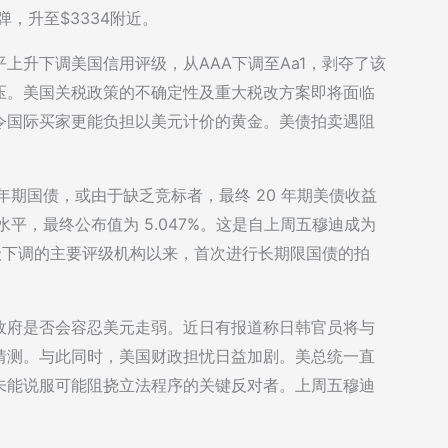
反弹，升至$3334附近。
上升下调美国信用评级，从AAA下调至Aa1，剥夺了该
压。美国关税政策的不确定性及重大税改方案即将面临
令国际买家更能负担以美元计价的黄金。美债拍卖遇阻
20 年期国债，或由于缺乏竞标者，最终 20 年期美债收益
的最高水平，最终公布值为 5.047%。这是自上周五穆迪成为
评级下调的主要评级机构以来，首次进行长期限国债的拍
政府是否会容忍美元走弱。近日有报道称日韩官员将与
猜测。与此同时，美国财政担忧日益加剧。美总统一直
未能说服可能阻挠立法程序的关键反对者。上周五穆迪