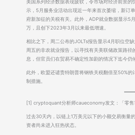
美国系列经济数据表现疲软，令市场对经济前景的忧
示，5月服务业活动出现近一年来首次萎缩，新订
府新加征的关税有关。此外，ADP就业数据显示5月私
万，且创下2023年3月以来最低增速。
相比之下，周二公布的JOLTs报告显示4月职位空缺
周五的非农就业报告，以寻找有关美联储政策路径
息，但官员们在贸易不确定性加剧的情况下迄今仍
此外，欧盟还谴责特朗普将钢铁关税翻倍至50%的
制措施。
[1] cryptoquant分析师caueconomy发
过去30天内，以链上1万美元以下的小额交易衡量的
资者尚未进入狂热状态。