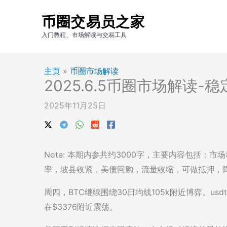
跳
币圈交易员之家
至
内
入门教程、市场解读与交易工具
容
主页
»
币圈市场解读
2025.6.5币圈市场解读-稳
2025年11月25日
Note: 本期内参共约3000字，主要内容包括：市
率，坡县收紧，美债回购，流量收缩，可做抵押，
周四，BTC继续围绕30日均线105k附近博弈。usdt 7.
在$3376附近震荡。