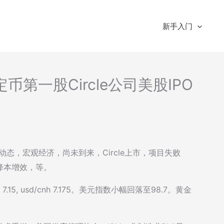
新手入门
定币第一股Circle公司美股IPO
场动态，宏观经济，尚未到来，Circle上市，项目失败
降本增效，等。
15, usd/cnh 7.175。美元指数小幅回落至98.7。黄金