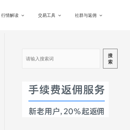
行情解读
交易工具
社群与返佣
搜
搜
索
索