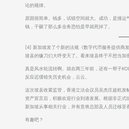
论的规律。
原因很简单。钱多，试错空间就大。成功，是撞运气撞
钱，干砸了那么多业务恐怕是早就死掉了。
[4] 新加坡发了个新的法规《数字代币服务提供
坡县的镰刀们大呼变天了。看来坡县终于不想当加
真是风水轮流转啊。就在两三年前，还有一帮子KO
反应迟缓错失历史机会，云云。
这次坡县收紧监管，香港立法会议员吴杰庄趁机发帖，
资产宣言后，积极欢迎行业到港发展。根据非正式统
新加坡从事相关行业，并有意将总部及人员迁移至
有趣吧？