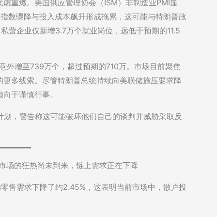
虑重燃。美国供应管理协会（ISM）非制造业PMI显
单指数骤降与投入成本飙升形成拖累，这可能与特朗普政
营企业仅新增3.7万个就业岗位，远低于预期的11.5
意外增至739万个，超过预期的710万。市场目前聚焦
的更多线索。尽管特朗普总统持续向美联储施压要求降
倾向于谨慎行事。
计划，警告称这可能破坏他们自己的谈判并威胁采取反
文：「零售市场的狂热尚未到来，链上需求正在下降
零售需求下降了约2.45%，这表明当前市场中，散户投