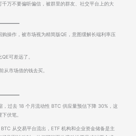
可千万不要偏听偏信，被群里的群友、社交平台上的大
美债回购操作，被市场视为精简版QE，意图缓解长端利率压
QE可差远了。
之前从市场借的钱去买。
收缩，过去 18 个月流动性 BTC 供应量预估下降 30%，这
埋下伏笔。
枚 BTC 从交易平台流出，ETF 机构和企业资金储备是主