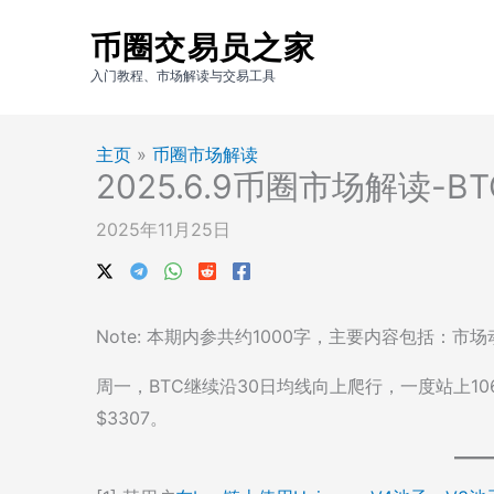
跳
币圈交易员之家
至
内
入门教程、市场解读与交易工具
容
主页
»
币圈市场解读
2025.6.9币圈市场解读-
2025年11月25日
Note: 本期内参共约1000字，主要内容包括：
周一，BTC继续沿30日均线向上爬行，一度站上106k。usd
$3307。