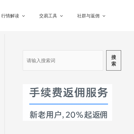
行情解读
交易工具
社群与返佣
搜
搜
索
索