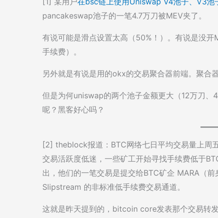
[1] 某用户
在bsc链上使用Uniswap V4池子、V3池
pancakeswap池子的一笔4.7万刀被MEV夹了。
有说可能是滑点设置太高（50%！）。有说是没开
手续费）。
另外就是有说是用的okx的交易聚合器前端。聚合
但是为何uniswap的两个池子金额更大（12万刀、4
呢？黑客好心吗？
[2] theblock报道：BTC网络七日平均交易量上周五
交易活跃度低迷，一些矿工开始寻找手续费低于BTC核心
出，他们的一笔交易是提交给BTC矿企 MARA（前身为 
Slipstream 的非标准低手续费交易通道。
这就是昨天提到的，bitcoin core发表那个交