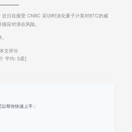
Saylor 近日在接受 CNBC 采访时淡化量子计算对BTC的威
升级应对潜在风险。
事。
本文评分
个 平均:
5
星]
可以帮你快速上手：