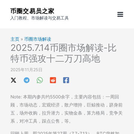
跳
币圈交易员之家
至
入门教程、市场解读与交易工具
内
容
主页
»
币圈市场解读
2025.7.14币圈市场解读-比
特币强攻十二万刀高地
2025年11月25日
Note: 本期内参共约5500余字，主要内容包括：一周回
顾，市场动态，宏观经济，散户增持，巨鲸推动，跻身前
五，场外收购，拉升潜力，实物金条，算力格局，竞争关
系，对冲工具，踩点公售，等。
回顾上周，即2025年第27周（7.7-7.13），BTC突然加