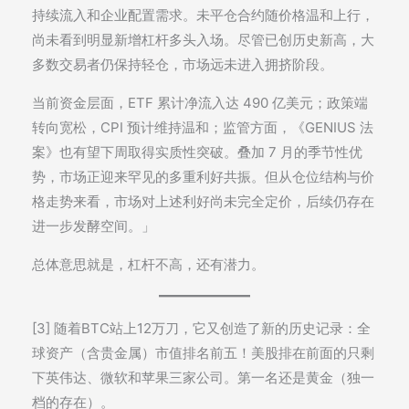
持续流入和企业配置需求。未平仓合约随价格温和上行，
尚未看到明显新增杠杆多头入场。尽管已创历史新高，大
多数交易者仍保持轻仓，市场远未进入拥挤阶段。
当前资金层面，ETF 累计净流入达 490 亿美元；政策端
转向宽松，CPI 预计维持温和；监管方面，《GENIUS 法
案》也有望下周取得实质性突破。叠加 7 月的季节性优
势，市场正迎来罕见的多重利好共振。但从仓位结构与价
格走势来看，市场对上述利好尚未完全定价，后续仍存在
进一步发酵空间。」
总体意思就是，杠杆不高，还有潜力。
[3] 随着BTC站上12万刀，它又创造了新的历史记录：全
球资产（含贵金属）市值排名前五！美股排在前面的只剩
下英伟达、微软和苹果三家公司。第一名还是黄金（独一
档的存在）。