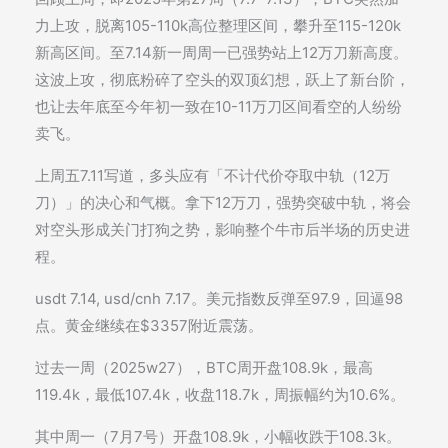
力上攻，脱离105-110k高位整理区间，攀升至115-120k
新高区间。至7.14新一周周一已强势站上12万刀新高度。
这波上攻，彻底粉碎了空头的双顶幻想，跃上了新台阶，
也让去年底至今年初一致在10-11万刀区间看空的人纷纷
卖飞。
上周五7.11写道，多头应有「不计代价夺取中轨（12万
刀）」的决心和气概。拿下12万刀，强势突破中轨，将会
对空头形成关门打狗之势，影响整个牛市后半场的历史进
程。
usdt 7.14, usd/cnh 7.17。美元指数反弹至97.9，回逼98
点。黄金继续在$3357附近震荡。
过去一周（2025w27），BTC周开盘108.9k，最高
119.4k，最低107.4k，收盘118.7k，周振幅约为10.6%。
其中周一（7月7号）开盘108.9k，小幅收跌于108.3k。