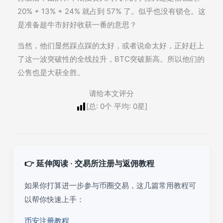
20% + 13% + 24% 就占到 57% 了。似乎也没有锁仓。这
是准备趁牛市好好收获一番的意思？
当然，他们显然踩点踩的太好，或者说命太好，正好赶上
了这一波突破性的全线拉升，BTC突破新高。所以他们的
公售也是大获全胜。
请给本文评分
[总:
0
个 平均:
0
星]
👉 延伸阅读 · 交易所注册与返佣教程
如果你打算进一步参与币圈交易，这几篇常用教程可
以帮你快速上手：
币安注册教程