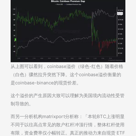
从上图可以看到，coinbase溢价（绿色-红色）随着价格
（白色）骤然拉升突然下降。这个coinbase溢价衡量的
是coinbase-binance的现货价差。
这个溢价的产生原因大致可以理解为美国境内流动性受管
制导致的。
而另一分析机构matrixport分析称：「本轮BTC上涨明显
不同于以往高点常见的散户杠杆冲顶行情，整体杠杆使用
有限，资金费率仅小幅转正。真正的推动力来自现货 ETF