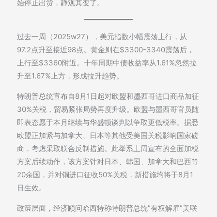
始停止出货，静观其变了。
过去一周（2025w27），美元指数小幅震荡上行，从
97.2点升至接近98点。黄金则在$3300-3340震荡后，
上行至$3360附近。十年周期中债收益率从1.61%忽然拉
升至1.67%上方，形成拉升趋势。
特朗普总统宣布自8月1日起对欧盟和墨西哥进口商品加征
30%关税，贸易紧张局势再度升级。欧盟与墨西哥官员随
即表态愿于本月继续与华盛顿谈判以争取更低税率。据悉
欧盟正加紧与加拿大、日本等其他受美国关税影响国家磋
商，考虑采取联合反制措施。此举系上周宣布的全面加税
方案后续动作，该方案针对日本、韩国、加拿大和巴西等
20余国，并对铜进口征收50%关税，新措施均将于8月1
日生效。
政策层面，经济顾问哈西特称特朗普总统”有权解雇”美联