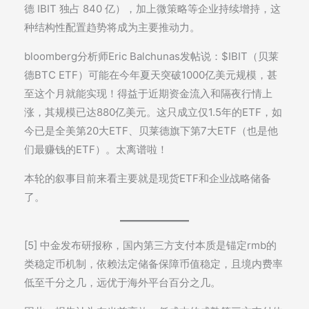
德 IBIT 独占 840 亿），加上微策略等企业持续增持，这
种结构性配置趋势将成为主要推动力。
bloomberg分析师Eric Balchunas发帖说：$IBIT（贝莱
德BTC ETF）可能在今年夏天突破1000亿美元规模，甚
至这个月就能实现！得益于近期资金流入和隔夜行情上
涨，其规模已达880亿美元。这只成立仅1.5年的ETF，如
今已是全美第20大ETF、贝莱德旗下第7大ETF（也是他
们最赚钱的ETF）。太离谱啦！
本轮的叙事目前来看主要就是现货ETF和企业战略储备
了。
[5] 中金发布研报称，国内第三方支付本质是锚定rmb的
类稳定币机制，依赖法定储备保障币值稳定，且境内费率
低至千分之几，远优于海外平台百分之几。