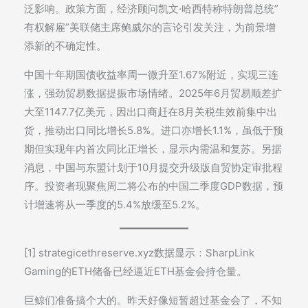
泛影响。政策方面，经济顾问凯文·哈西特称特朗普总统”
有权解雇”美联储主席鲍威尔的言论引发关注，为前景增
添新的不确定性。
中国十年期国债收益率周一微升至1.67%附近，实现三连
涨，强劲贸易数据提振市场情绪。2025年6月贸易顺差扩
大至1147.7亿美元，因出口商赶在8月关税生效前集中出
货，推动出口同比增长5.8%。进口亦增长1.1%，虽低于预
期但实现年内首次同比正增长，显示内需温和复苏。另据
消息，中国与东盟计划于10月提交升级版自贸协定审批程
序。投资者现聚焦周二将公布的中国二季度GDP数据，预
计增速将从一季度的5.4%放缓至5.2%。
[1] strategicethreserve.xyz数据显示：SharpLink
Gaming的ETH储备已经逼近ETH基金会持仓量。
巨鲸们准备搞个大的。昨天好像短暂超过基金会了，不知