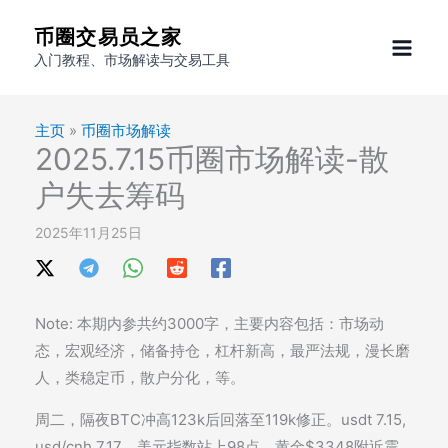
跳
币圈交易员之家
至
入门教程、市场解读与交易工具
内
容
主页
»
币圈市场解读
2025.7.15币圈市场解读-散
户失去筹码
2025年11月25日
Note: 本期内参共约3000字，主要内容包括：市场动
态，宏观经济，储备持仓，杠杆新高，最严法规，漫长磨
人，类稳定币，散户分化，等。
周二，隔夜BTC冲高123k后回落至119k修正。usdt 7.15,
usd/cnh 7.17。美元指数站上98点。黄金$3348附近震