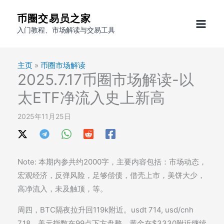
跳
币圈交易员之家
至
入门教程、市场解读与交易工具
内
容
主页
»
币圈市场解读
2025.7.17币圈市场解读-以
太ETF净流入史上新高
2025年11月25日
Note: 本期内参共约2000字，主要内容包括：市场动态，
宏观经济，反弹风险，足够偿债，借壳上市，美饼大少，
高净流入，未及触顶，等。
周四，BTC隔夜拉升回119k附近。usdt 714, usd/cnh
7.18。美元指数在99点下方盘整。黄金在$3330附近继续