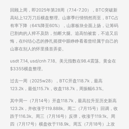
回顾上周，即2025年第28周（7.14-7.20），BTC突破新
高站上12万刀后横盘整理。山寨季行情悄然而至，BTC占
有率下降（64%降至60%），山寨板块全面上扬，让筹码
已割肉的人猝不及防，拍断大腿。追高怕被套，不追又后
悔，在纠结心态的挣扎摇摆中眼睁睁看着曾经属于自己的
山寨在别人的怀里搔首弄姿。
usdt 7.14, usd/cnh 7.18。美元指数在98.4震荡。黄金在
$3355横盘整理。
过去一周（2025w28），BTC开盘118.7k，最高
123.2k，最低115.7k，收盘118.7k，周振幅6.3%。
其中周一（7月14号）开盘118.7k，最高拉升至历史新高
123.2k，并收涨于119.888k。周二（7月15号）回调，收
跌于116.3k。周三（7月16号）反弹，收涨于119.1k。周
四（7月17号）横盘收于118.9k。周五（7月18号）上攻