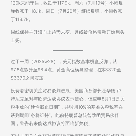
120k未能守住，收跌于117.9k。周六（7月19号）小幅反
弹收涨于118.1k。周日（7月20号）继续反弹，小幅收涨
于118.7k。
周线保持主升浪向上趋势未变。月线被价格带动开始翘头
上扬。
过于一周（2025w28），美元指数基本横盘反弹，从
97.8点微升至98.4点。黄金高位横盘整理，在$3320至
$3370之间震荡。
投资者密切关注贸易谈判进展。美国商务部长霍华德·卢
特尼克虽对与欧盟达成协议表示信心，但重申8月1日是关
税生效的”硬性截止日期”，并强调10%的基准关税税率在
谈判期间”必将维持”。此前特朗普总统曾致函贸易伙伴
国，警告若未能达成协议将面临新关税。