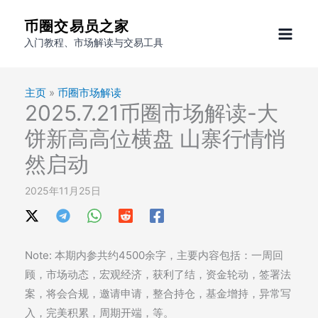
跳
币圈交易员之家
至
入门教程、市场解读与交易工具
内
容
主页
»
币圈市场解读
2025.7.21币圈市场解读-大
饼新高高位横盘 山寨行情悄
然启动
2025年11月25日
Note: 本期内参共约4500余字，主要内容包括：一周回
顾，市场动态，宏观经济，获利了结，资金轮动，签署法
案，将会合规，邀请申请，整合持仓，基金增持，异常写
入，完美积累，周期开端，等。