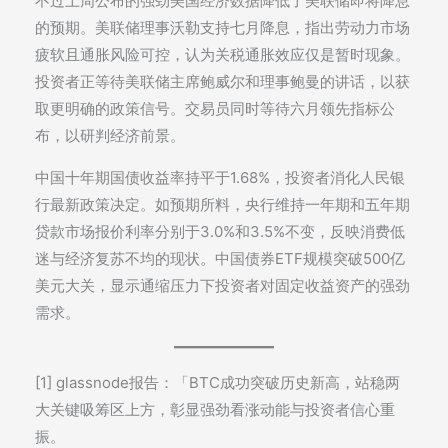
不过上周公布的强劲美国经济数据降低了美联储即将降息
的预期。美联储理事沃勒支持七月降息，指出劳动力市场
疲软且通胀风险可控，认为关税通胀效应仅是暂时现象。
投资者正等待美联储主席鲍威尔和理事鲍曼的讲话，以获
取更明确的政策信号。交易员同时等待六月领先指标公
布，以研判经济前景。
中国十年期国债收益率持平于1.68%，投资者消化人民银
行最新政策决定。如预期所料，央行维持一年期和五年期
贷款市场报价利率分别于3.0%和3.5%不变，反映消费低
迷与经济复苏不均的现状。中国债券ETF规模突破500亿
美元大关，显示通缩压力下投资者对固定收益资产的强劲
需求。
[1] glassnode报告：「BTC成功突破历史新高，站稳两
大关键吸筹区上方，彰显强劲看涨动能与投资者信心重
振。