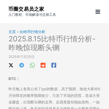
跳
币圈交易员之家
至
入门教程、市场解读与交易工具
内
容
主页
»
比特币行情分析
2025.8.15比特币行情分析-
昨晚惊现断头铡
2025年11月25日
BTC：
昨天晚上老美公布了ppi的数据，高于预期，致使大家对9
月份降息的概率预期较少，引发了市场的恐慌，造成大资
金砸盘，出现断头铡的走势。反观美股却稳如老狗，一如
既往的上涨，昨天的应该就是主力借机的一个砸盘清理合