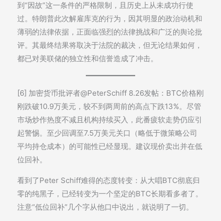
到“因故”这一条件的严格限制，且历史上从未成功行使
过。特朗普此次解雇库克的行为，因其明显的政治动机和
薄弱的法律依据，正面临强烈的法律挑战和广泛的舆论批
评。其最终结果将取决于法院的裁决，但无论结果如何，
都已对美联储的独立性和信誉造成了冲击。
[6] 加密货币批评者@PeterSchiff 8.26发帖：BTC价格刚
刚跌破10.9万美元，较不到两周前的高点下跌13%。尽管
市场炒作热度不减且机构持续买入，此番疲软走势仍应引
起警惕。至少回调至7.5万美元关口（略低于微策略公司
平均持仓成本）的可能性已经显现。建议现价卖出并在低
位回补。
看到了Peter Schiff难得的态度转变：从大唱BTC彻底归
零的纯黑子，已经转变为一个坚定的BTC长期看多者了。
注意“低位回补”几个字从他口中说出，就说明了一切。