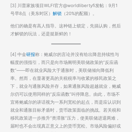
[3] 川普家族项目WLFI官方@worldlibertyfi发帖：9月1
号早8点（美东时区）
解锁
（20%的配额）。
他们的确是有高人指导。这种链上锁定，先搞认购，然后
才解锁的玩法，还是挺新鲜的！
[4] 中金
研报
称：鲍威尔的言论并没有给出降息持续性与
幅度的强指引，而只是向市场阐明美联储政策的“反应函
数”——即在就业风险大于通胀时，美联储倾向降低利
率。然而，在显著更高的关税税率与收紧的移民政策之
下，就业与通胀风险并存，如果通胀风险超越就业，鲍威
尔仍可以使用同样的“反应函数”叫停降息。由此，市场不
宜将鲍威尔的讲话视为一系列宽松的起点，而是应认识到
就业和通胀目标矛盾时，货币政策面临的挑战。若关税和
移民政策进一步推升“类滞胀”压力，使美联储进退两难，
届时也不会出现真正意义上的货币宽松。市场风险偏好或