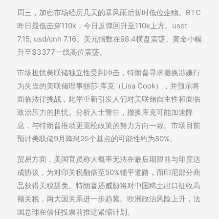
周三，加密市场经历几天的暴风雨后暂时低位企稳。BTC
昨日最低击穿110k，今日反弹回升至110k上方。usdt
7.15, usd/cnh 7.16。美元指数在98.4横盘震荡。黄金小幅
升至$3377一线高位震荡。
市场担忧美联储独立性受到冲击，特朗普寻求撤换涉嫌行
为失当的美联储理事丽莎·库克（Lisa Cook），并预示将
面临法律挑战，此举重新引发人们对美联储自主性和面临
政治压力的担忧。分析人士警告，撤换库克可能加速降
息，与特朗普推动更宽松政策的努力方向一致。市场目前
预计美联储9月降息25个基点的可能性约为80%。
贸易方面，美国官员称大概率无法在最后期限前与印度达
成协议，为对印关税翻倍至50%铺平道路，而印尼部分商
品获得关税豁免。特朗普还威胁将对中国稀土出口征收高
额关税，两大国关系进一步趋紧。欧洲政治风险上升，法
国总理在信任投票前推进紧缩计划。