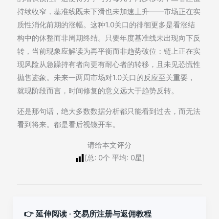
持续收窄，基准线既未下滑也未加速上升——市场正在实
质性消化前期的涨幅。这种1.0关口的徘徊更多是看涨结
构中的休整而非周期终结。只要年度基准线未出现向下反
转，当前现象应解读为再平衡而非趋势破位：链上正在实
现风险从急躁持有者向更有耐心者的转移，且未见恐慌性
抛售迹象。未来一两周市场对1.0关口的反应至关重要，
就现阶段而言，时间修复的意义远大于趋势反转。
还是那句话，绝大多数数据分析都只能看到过去，而无法
看到将来。都是看后视镜开车。
请给本文评分
[总:
0
个 平均:
0
星]
👉 延伸阅读 · 交易所注册与返佣教程