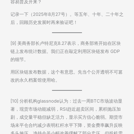
容易普及开来？
记录一下（2025年8月27号）。等五年、十年、二十年之
后，回顾历史发展时再来验证吧！
[9] 美商务部长卢特尼克8.27表示，商务部将开始在区块
链上发布统计数据。我们正在敲定利用区块链发布 GDP
的细节。
用区块链发布数据，这个有意思。先当个公开透明不可篡
改的永久档案馆使用哈。
[10] 分析机构glassnode认为：过去一周BTC市场波动显
著，现货市场动能减弱，RSI趋近超卖区间，累积抛压加
剧，成交量平稳但缺乏活力，显示买方信心脆弱。期货市
场未平仓合约减少表明杠杆水平下降，资金费率飙升反映
多头施压，净持仓虽小幅改善缓解了部分卖压，但投机需