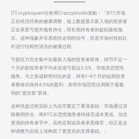
[7] cryptoquant分析师Crazzyblockk发帖：「BTC市场
正在经历经典的健康调整，链上数据显示新入场的投资者
正在承受亏损并抛售持仓，而长期持有者则趁机吸收抛
压。这种现象并非系统性走弱的信号，而是市场对投机杠
杆进行结构性清洗的健康过程。
亏损压力完全集中在最新入场的投资者群体，持币不足一
个月的新投资者平均未实现亏损达3.5%，导致其恐慌性
抛售。与之形成鲜明对比的是，持有1-6个月的短期投资
者整体仍保持4.5%的盈利，表明市场恐慌仅局限于最脆
弱的”观光客”群体。
这种洗盘过程实际上为后市奠定了看涨基础：市场通过清
除脆弱持仓，将BTC从恐慌抛售者转移至成本更低、信念
更强的持有者手中。虽然近期追高者承受痛苦，但正是这
种调整为后续上涨构筑了更坚实的支撑基础。」