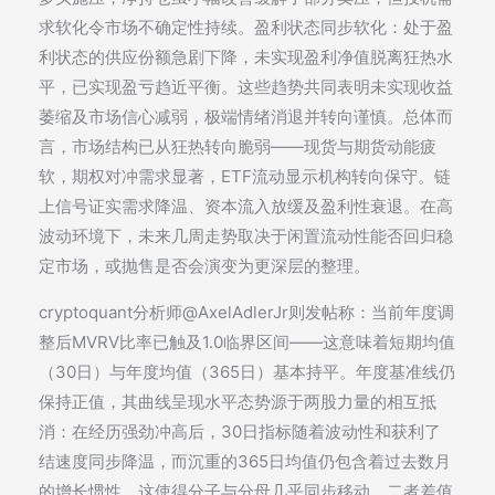
求软化令市场不确定性持续。盈利状态同步软化：处于盈
利状态的供应份额急剧下降，未实现盈利净值脱离狂热水
平，已实现盈亏趋近平衡。这些趋势共同表明未实现收益
萎缩及市场信心减弱，极端情绪消退并转向谨慎。总体而
言，市场结构已从狂热转向脆弱——现货与期货动能疲
软，期权对冲需求显著，ETF流动显示机构转向保守。链
上信号证实需求降温、资本流入放缓及盈利性衰退。在高
波动环境下，未来几周走势取决于闲置流动性能否回归稳
定市场，或抛售是否会演变为更深层的整理。
cryptoquant分析师@AxelAdlerJr则发帖称：当前年度调
整后MVRV比率已触及1.0临界区间——这意味着短期均值
（30日）与年度均值（365日）基本持平。年度基准线仍
保持正值，其曲线呈现水平态势源于两股力量的相互抵
消：在经历强劲冲高后，30日指标随着波动性和获利了
结速度同步降温，而沉重的365日均值仍包含着过去数月
的增长惯性。这使得分子与分母几乎同步移动，二者差值