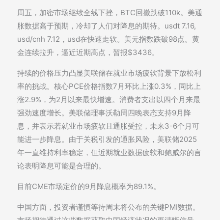
周五，加密市场继续全线下挫，BTC回撤跌破110k。美通
胀数据高于预期，冷却了人们对降息的期待。usdt 7.16,
usd/cnh 7.12，usd在快速走软。美元指数跌破98点。黄
金连续拉升，逼近近期高点，暂报$3436。
持续的价格压力凸显美联储在就业市场疲软背景下放松利
率的挑战。核心PCE价格指数7月环比上涨0.3%，同比上
涨2.9%，为2月以来最快增速。消费者支出以四个月来最
强劲速度增长。美联储理事沃勒周四晚表态支持9月降
息，并表示若就业市场疲软且通胀受控，未来3-6个月可
能进一步降息。由于关税引发的通胀风险，美联储2025
年一直维持利率稳定，但近期就业数据疲软和鲍威尔的言
论表明降息可能是合理的。
目前CME市场定价的9月降息概率为89.1%。
中国方面，投资者谨慎等待周末将公布的关键PMI数据。