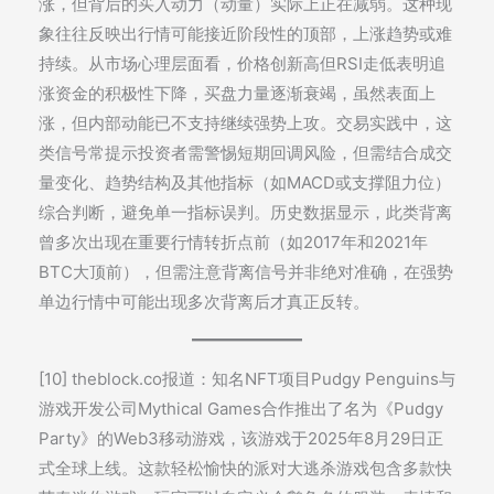
涨，但背后的买入动力（动量）实际上正在减弱。这种现
象往往反映出行情可能接近阶段性的顶部，上涨趋势或难
持续。从市场心理层面看，价格创新高但RSI走低表明追
涨资金的积极性下降，买盘力量逐渐衰竭，虽然表面上
涨，但内部动能已不支持继续强势上攻。交易实践中，这
类信号常提示投资者需警惕短期回调风险，但需结合成交
量变化、趋势结构及其他指标（如MACD或支撑阻力位）
综合判断，避免单一指标误判。历史数据显示，此类背离
曾多次出现在重要行情转折点前（如2017年和2021年
BTC大顶前），但需注意背离信号并非绝对准确，在强势
单边行情中可能出现多次背离后才真正反转。
[10] theblock.co报道：知名NFT项目Pudgy Penguins与
游戏开发公司Mythical Games合作推出了名为《Pudgy
Party》的Web3移动游戏，该游戏于2025年8月29日正
式全球上线。这款轻松愉快的派对大逃杀游戏包含多款快