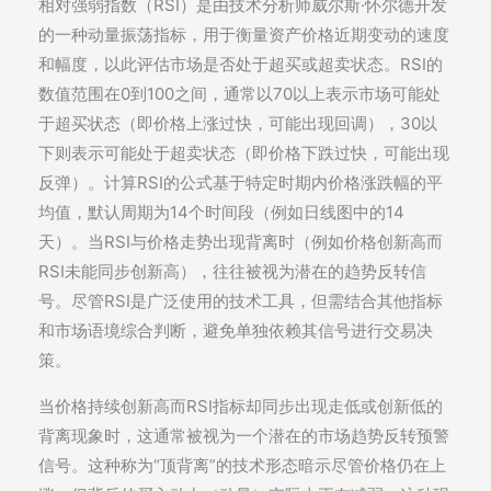
相对强弱指数（RSI）是由技术分析师威尔斯·怀尔德开发
的一种动量振荡指标，用于衡量资产价格近期变动的速度
和幅度，以此评估市场是否处于超买或超卖状态。RSI的
数值范围在0到100之间，通常以70以上表示市场可能处
于超买状态（即价格上涨过快，可能出现回调），30以
下则表示可能处于超卖状态（即价格下跌过快，可能出现
反弹）。计算RSI的公式基于特定时期内价格涨跌幅的平
均值，默认周期为14个时间段（例如日线图中的14
天）。当RSI与价格走势出现背离时（例如价格创新高而
RSI未能同步创新高），往往被视为潜在的趋势反转信
号。尽管RSI是广泛使用的技术工具，但需结合其他指标
和市场语境综合判断，避免单独依赖其信号进行交易决
策。
当价格持续创新高而RSI指标却同步出现走低或创新低的
背离现象时，这通常被视为一个潜在的市场趋势反转预警
信号。这种称为“顶背离”的技术形态暗示尽管价格仍在上