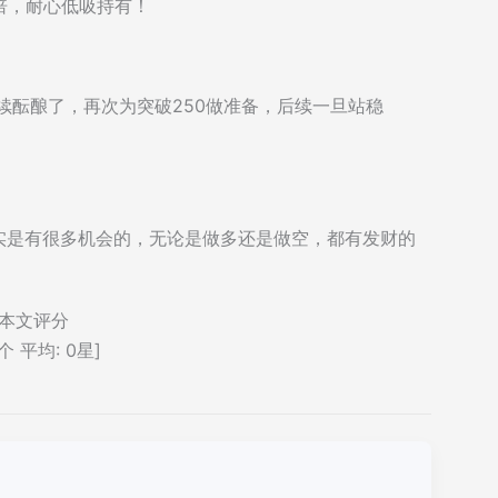
倍，耐心低吸持有！
继续酝酿了，再次为突破250做准备，后续一旦站稳
其实是有很多机会的，无论是做多还是做空，都有发财的
本文评分
个 平均:
0
星]