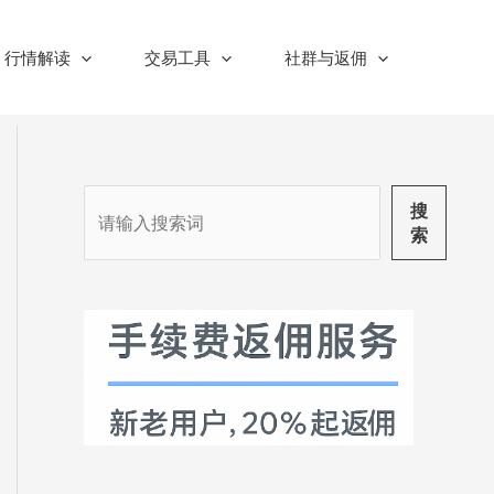
行情解读
交易工具
社群与返佣
搜
搜
索
索