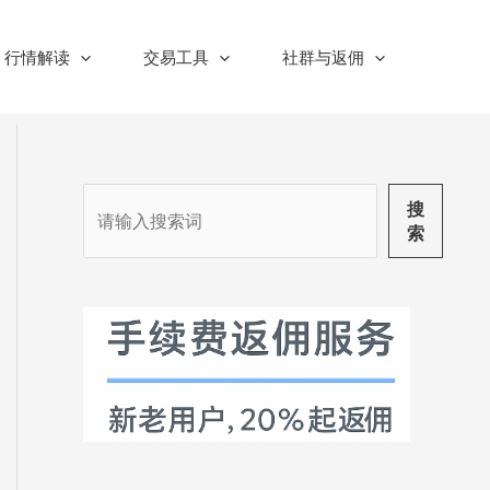
行情解读
交易工具
社群与返佣
搜
搜
索
索