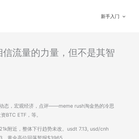
新手入门
解读-相信流量的力量，但不是其智
场动态，宏观经济，点评——meme rush淘金热的冷思
BTC ETF，等。
k附近，整体下行趋势未改。usdt 7.13, usd/cnh
.3。黄金高位回落暂报$3965。