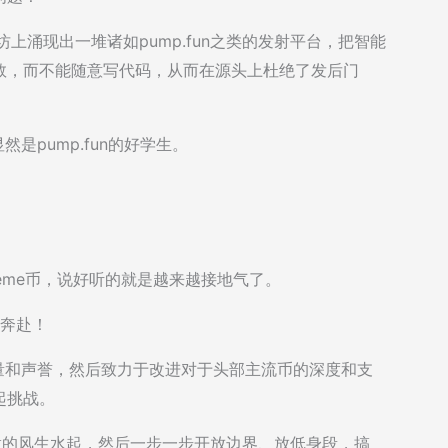
坊上涌现出一堆诸如pump.fun之类的发射平台，把智能
数，而不能随意写代码，从而在源头上杜绝了发后门
，显然是pump.fun的好学生。
发meme币，说好听的就是越来越接地气了。
向奔赴！
大流量和声誉，然后致力于改进对于头部主流币的深度和支
发起挑战。
寨币做的风生水起，然后一步一步开放边界、放低身段，搞