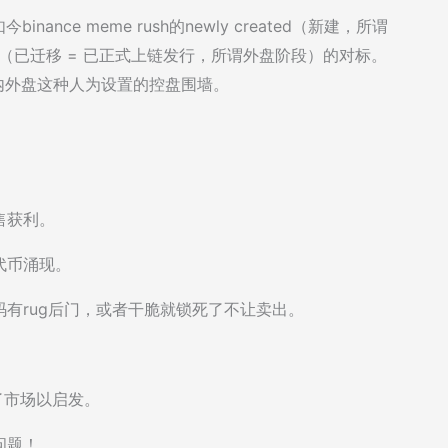
nance meme rush的newly created（新建，所谓
d rank（已迁移 = 已正式上链发行，所谓外盘阶段）的对标。
在内外盘这种人为设置的控盘围墙。
售获利。
代币涌现。
有rug后门，或者干脆就锁死了不让卖出。
了市场以启发。
问题！