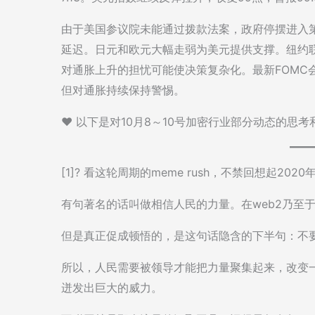
由于美国参议院未能通过拨款法案，政府停摆进入
延迟。日元和欧元大幅走弱为美元提供支撑。纽约
对通胀上升的担忧可能使决策复杂化。最新FOMC
但对通胀持续保持警惕。
♥️ 以下是对10月8～10号加密行业部分动态的思
[1]? 看这轮周期的meme rush，不禁回想起202
有句著名的话叫做相信人民的力量。在web2乃至
但是真正促成顿悟的，是这句话隐含的下半句：不要
所以，人民需要被领导才能把力量聚集起来，改变
迸发出巨大的威力。