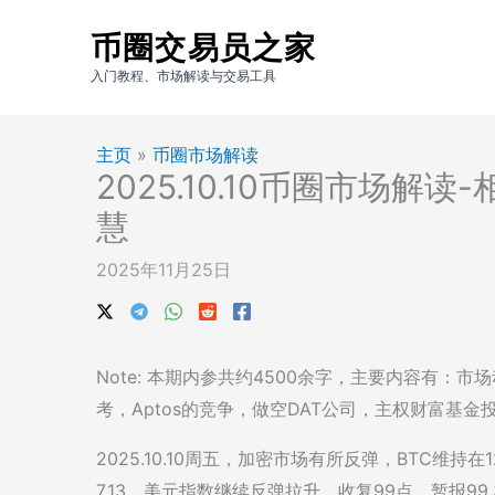
跳
币圈交易员之家
至
内
入门教程、市场解读与交易工具
容
主页
»
币圈市场解读
2025.10.10币圈市场
慧
2025年11月25日
Note: 本期内参共约4500余字，主要内容有：市
考，Aptos的竞争，做空DAT公司，主权财富基金投资
2025.10.10周五，加密市场有所反弹，BTC维持在121
7.13。美元指数继续反弹拉升，收复99点，暂报99