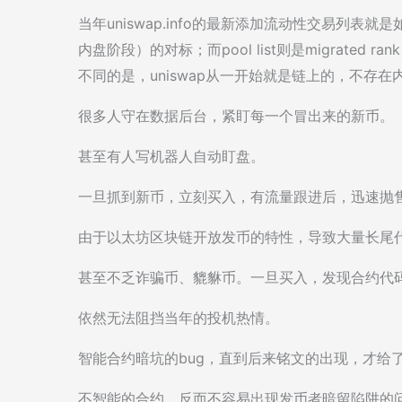
当年uniswap.info的最新添加流动性交易列表就是如今bi
内盘阶段）的对标；而pool list则是migrate
不同的是，uniswap从一开始就是链上的，不存
很多人守在数据后台，紧盯每一个冒出来的新币。
甚至有人写机器人自动盯盘。
一旦抓到新币，立刻买入，有流量跟进后，迅速抛
由于以太坊区块链开放发币的特性，导致大量长尾
甚至不乏诈骗币、貔貅币。一旦买入，发现合约代码
依然无法阻挡当年的投机热情。
智能合约暗坑的bug，直到后来铭文的出现，才给
不智能的合约，反而不容易出现发币者暗留陷阱的