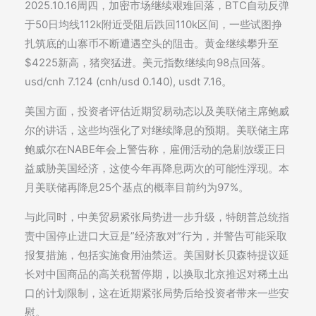
2025.10.16周四，加密市场继续艰难回落，BTC自动反弹
于50日均线112k附近受阻后跌回110k区间，一些试图挣
扎筑底的山寨币不断遭遇空头的阻击。黄金继续攀升至
$4225新高，猪突猛进。美元指数继续向98点回落。
usd/cnh 7.124 (cnh/usd 0.140), usdt 7.16。
美国方面，投资者评估近期贸易动态以及美联储主席鲍威
尔的讲话，这些均强化了对继续降息的预期。美联储主席
鲍威尔在NABE年会上警告称，雇佣活动的急剧放缓正日
益威胁美国经济，这使今年再降息两次的可能性浮现。本
月美联储再降息25个基点的概率目前约为97%。
与此同时，中美贸易紧张局势进一步升级，特朗普总统指
责中国停止进口大豆是”经济敌对”行为，并警告可能采取
报复措施，包括实施食用油禁运。美国财长贝森特提议延
长对中国商品的高关税暂停期，以换取北京推迟对稀土出
口的计划限制，这在近期紧张局势后给投资者带来一些安
慰。