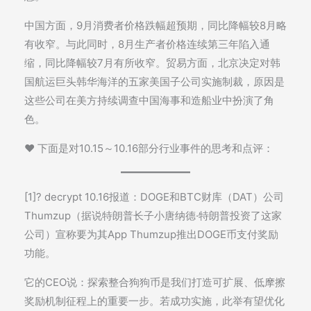
中国方面，9月消费者价格跌幅超预期，同比降幅较8月略
有收窄。与此同时，8月生产者价格连续第三年陷入通
缩，同比降幅较7月有所收窄。贸易方面，北京决定对韩
国航运巨头韩华海洋的五家美国子公司实施制裁，原因是
这些公司在美方持续调查中国海事和造船业中扮演了角
色。
♥️ 下面是对10.15～10.16部分行业事件的思考和点评：
[1]? decrypt 10.16报道：DOGE和BTC财库（DAT）公司
Thumzup（据说特朗普长子小唐纳德·特朗普投资了这家
公司）宣称要为其App Thumzup推出DOGE币支付奖励
功能。
它的CEO说：探索整合狗狗币是我们打造可扩展、低摩擦
奖励机制征程上的重要一步。若成功实施，此举有望优化