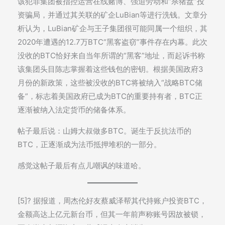
该犯罪集团被指控运营在线赌博、强迫劳动和“杀猪盘”投
资骗局，并通过其关联的矿企LuBian等进行洗钱。文章分
析认为，LuBian矿企与王子集团很可能同属一个组织，其
2020年遭遇的12.7万BTC“黑客盗窃”事件存在内幕。此次
没收的BTC恰好来自当年所谓的“黑客”地址，而起诉书称
该集团头目陈志掌握着这些钱包的密钥。根据美国政府3
月份的新政策，这些被没收的BTC将被纳入“战略BTC储
备”，标志着美国政府已成为BTC的重要持有者，BTC正
逐渐被纳入法定货币的储备体系。
帖子最后说：山姆大叔做多BTC。诞生于反抗法币的
BTC，正逐渐成为法币抵押堆积的一部分。
感觉这帖子最后有点儿嘲讽的味道哈。
[5]? 据报道，周杰伦好友蔡威泽帮其代持账户投资BTC，
金额高达上亿元新台币，但其一年前声称账号因故被锁，