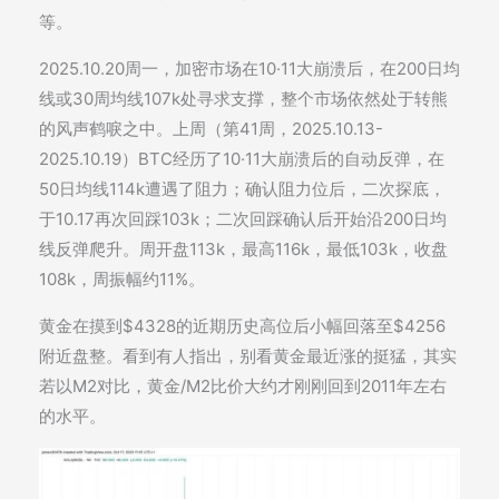
等。
2025.10.20周一，加密市场在10·11大崩溃后，在200日均
线或30周均线107k处寻求支撑，整个市场依然处于转熊
的风声鹤唳之中。上周（第41周，2025.10.13-
2025.10.19）BTC经历了10·11大崩溃后的自动反弹，在
50日均线114k遭遇了阻力；确认阻力位后，二次探底，
于10.17再次回踩103k；二次回踩确认后开始沿200日均
线反弹爬升。周开盘113k，最高116k，最低103k，收盘
108k，周振幅约11%。
黄金在摸到$4328的近期历史高位后小幅回落至$4256
附近盘整。看到有人指出，别看黄金最近涨的挺猛，其实
若以M2对比，黄金/M2比价大约才刚刚回到2011年左右
的水平。