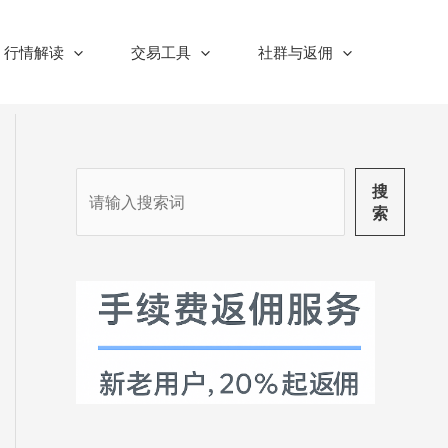
行情解读
交易工具
社群与返佣
搜
搜
索
索