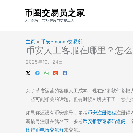
跳
币圈交易员之家
至
内
入门教程、市场解读与交易工具
容
主页
»
币安Binance交易所
币安人工客服在哪里？怎么
2025年10月24日
为了节省运营的客服人工成本，现在好多软件都把人
一些可能相关的话题。但有时候AI解决不了，怎么
如果你还没有币安账号，参考
币安注册教程
注册得
新搞号注册在我名下，参考
币安推荐邀请码返佣
，
比特币电报交流群
来交流。