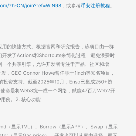
com/zh-CN/join?ref=WIN98
，或参考
币安注册教程
。
in应用的快捷方式。根据官网和研究报告，该项目由一群
开发了Actions和Shortcuts来简化过程，避免浪费时
映射到一个共享引擎，允许开发者专注于产品、社区和增
发，CEO Connor Howe曾任职于1inch等知名项目，
tal等机构的投资支持。截至2025年10月，Enso已集成250+协
o的使命是将Web3统一成一个网络，赋能47百万Web2开
种用例。2. 核心功能
nd（显示TVL）、Borrow（显示APY）、Swap（显示
Register（显示Gas price）。开发者可以从库中选择，而无