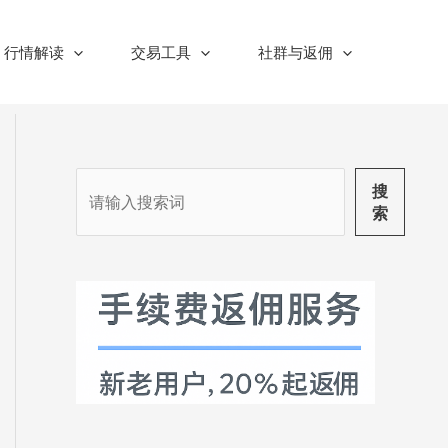
行情解读
交易工具
社群与返佣
搜
搜
索
索