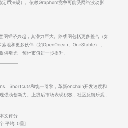
币法规）。依赖Graphers竞争可能受网络波动影
着意图经济兴起，其潜力巨大。路线图包括更多整合（如
术落地和更多伙伴（如OpenOcean、OneStable），
上市提供曝光，预计市值进一步提升。
s、Shortcuts和统一引擎，革新onchain开发速度和
励展现强劲创新力。上线后市场表现积极，社区反馈乐观，
本文评分
个 平均:
0
星]