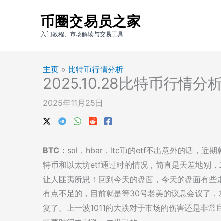
跳
币圈交易员之家
至
内
入门教程、市场解读与交易工具
容
主页
»
比特币行情分析
2025.10.28比特币行情
2025年11月25日
BTC：
sol，hbar，ltc币的etf不出意外的
特币和以太坊etf通过时的情况，简直是天差地别
让人匪夷所思！回到今天的盘面，今天的盘面有些走
有点不足的，目前就是等30号老美的议息会议了
复了。上一波1011的大跌对于市场的伤害还是非