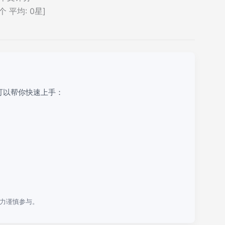
个 平均:
0
星]
可以帮你快速上手：
力谨慎参与。