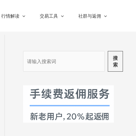
行情解读
交易工具
社群与返佣
搜
搜
索
索