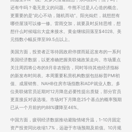
还有牛吗？毫无意义的问题。牛熊不过是人心造的概念。
更重要的是“此心不动，随机而动”。阳光灿烂，就想想有
哪些屋顶可以修一修。雷雨交加，就要及时反转思维，想
想什么时候端出大盆来接水。黄金继续回落至$4028。美
元指数小幅反弹至99.5点以上。
美国方面，投资者正等待因政府停摆而延迟发布的一系列
美国经济数据，以更准确把握美联储政策走向。市场重点
关注周四将公布的9月非农报告，同时等待其他经济指标
的新发布时间表。本周重要私营机构数据包括标普PMI初
值、成屋销售、NAHB住房市场指数和ADP就业人数。多
位美联储官员近期对12月降息必要性提出质疑，部分官员
更直接反对该选项。市场对下月降息25个基点的概率预期
已从一个月前的约88%骤降至46%。
中国方面，疲弱经济数据推动避险情绪升温，1-10月固定
资产投资同比收缩1.7%，远逊于市场预期及前值。10月规