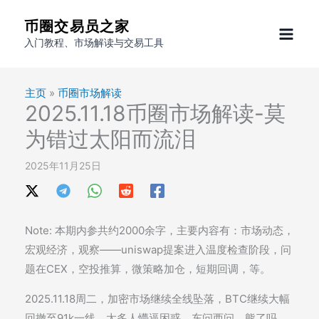
跳
币圈交易员之家
至
入门教程、市场解读与交易工具
内
容
主页
»
币圈市场解读
2025.11.18币圈市场解读-莫
为错过太阳而流泪
2025年11月25日
Note: 本期内参共约2000余字，主要内容有：市场动态，
宏观经济，观察——uniswap提案进入温度检查阶段，问
题在CEX，空投推算，微策略加仓，短期回调，等。
2025.11.18周二，加密市场继续全线坠落，BTC继续大幅
回撤至91k一线。太多人懵逼困惑，东问西问，熊了吗，