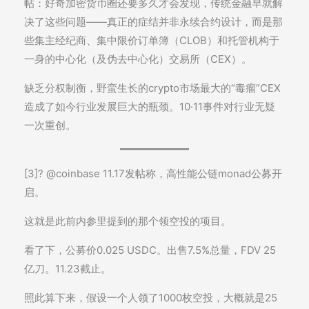
帖：好奇加密货币圈还要多久才会发现，传统金融早就解
决了这些问题——真正的症结并非永续合约设计，而是那
些集主经纪商、集中限价订单簿（CLOB）和托管机构于
一身的中心化（及伪去中心化）交易所（CEX）。
缺乏分权制衡，野蛮生长的crypto市场最大的“毒瘤”CEX
造成了如今行业发展巨大的瓶颈。10·11事件对行业无疑
一次重创。
[3]? @coinbase 11.17发帖称，高性能公链monad公募开
启。
这就是此前内参里提到的那个领空投的项目。
看了下，公募价0.025 USDC。出售7.5%总量，FDV 25
亿刀。11.23截止。
照此算下来，假设一个人领了1000枚空投，大概就是25