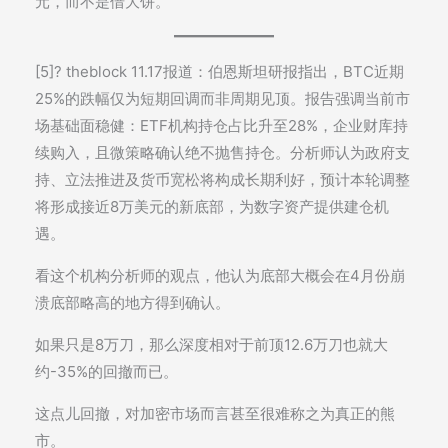
元，而不是借大饼。
[5]? theblock 11.17报道：伯恩斯坦研报指出，BTC近期
25%的跌幅仅为短期回调而非周期见顶。报告强调当前市
场基础面稳健：ETF机构持仓占比升至28%，企业财库持
续购入，且微策略确认绝不抛售持仓。分析师认为政府支
持、立法推进及货币宽松将构成长期利好，预计本轮调整
将形成接近8万美元的新底部，为数字资产提供建仓机
遇。
看这个机构分析师的观点，他认为底部大概会在4月份崩
溃底部略高的地方得到确认。
如果只是8万刀，那么深度相对于前顶12.6万刀也就大
约-35%的回撤而已。
这点儿回撤，对加密市场而言甚至很难称之为真正的熊
市。