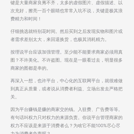
键是大量商家良莠不齐，太多的虚假图片、虚假描述、以
次充好，擦亮一百个眼睛也常常入坑不说，关键是极其浪
费精力和时间！
仔细挑选就特别花时间。然后买到之后发现实物和图片或
者需求差别太大，来回退换货，也极其消耗精力。
按理说平台应该加强管理。至少能不能要求商家必须用真
图？不许美化。不许盗图。现在是一眼看过去，明显很多
商家的图都是串的。
再深入一想，也许平台，中心化的互联网平台，就很难做
到真正从质量，或者说从消费者利益、立场出发去严格把
关。
因为平台赚钱是赚的商家交的钱。入驻费、广告费等等。
有句话叫权力只对权力的来源负责。你说平台管理商家的
权力不应该是来源于消费者么？为啥它不能100%尽心尽
力为消费者负责呢？