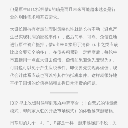
但是原生BTC抵押借u的确是而且未来可能越来越会是行
业的刚性需求和基石需求。
大饼长期持有者最佳理财策略也许就是长持不动（避免产
生已实现利润的应税事件），然后简单、可靠、免信任地
进行原生资产抵押，借u出来直接用于消费（u卡之类应该
比出金要安全的多）。在债务积累到一定程度后，每轮牛
市直接用一点点大饼去偿债。偿债如果避免先变现为u，
可能也可以免于产生应税事件。即便要先变现再偿债，现
代会计体系应该也可以将其作为抵税事件。这样就很好地
平衡了囤饼的价值存储和支撑日常消费的问题。
[3]? 早上吃饭时候聊到现在电商平台（非自营式的轻量级
模式，即商家入驻的开放市场模式）的体验越来越糟糕。
日常用的几个，J、T、P都是一样，越来越臃肿不说，关