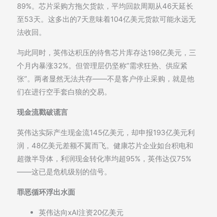
89%。芯片采购方拖欠货款，平均回款周期从46天延长
至53天。这多出的7天意味着104亿美元货款可能永远无
法收回。
与此同时，英伟达积压的待售芯片库存达198亿美元，三
个月内暴涨32%。但管理层仍坚称”需求狂热、供应紧
张”。两者显然无法共存——不是客户停止采购，就是他
们在进行空手套白狼的交易。
现金流戳破谎言
英伟达实际产生现金流145亿美元，却申报193亿美元利
润，48亿美元差额不翼而飞。健康芯片企业如台积电和
超微半导体，利润现金转化率均超95%，英伟达仅75%
——这已是危机级别的信号。
罪恶循环浮出水面
英伟达向xAI注资20亿美元