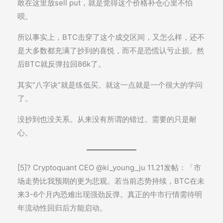
敢在这里放sell put，就是觉得这个价格补仓心里不怕
呗。
所以事实上，BTC击穿了这个成交区间，又怎么样，还不
是大多数都充满了抄到的喜悦，而不是恐慌认亏止损。然
后BTC就反弹拉回86k了。
其实“八字诀”就是练低买。就这一点就是一个很大的学问
了。
没抄到也没关系。从来没有所谓的错过。需要的只是耐
心。
[5]? Cryptoquant CEO @ki_young_ju 11.21发帖：「市
场走势比我预期的更为悲观。若当前态势持续，BTC在未
来3-6个月内恐难出现强劲反弹。真正的牛市行情需待明
年流动性回归后方能启动。