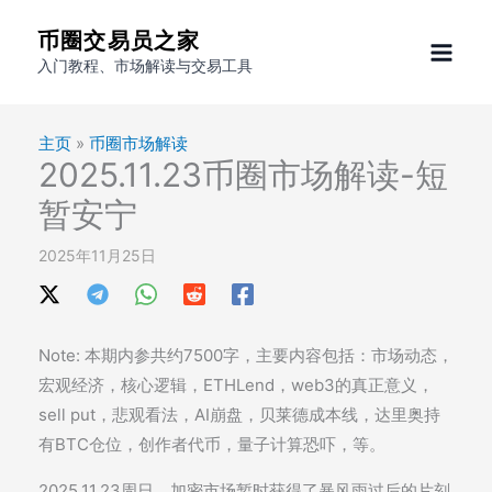
跳
币圈交易员之家
至
入门教程、市场解读与交易工具
内
容
主页
»
币圈市场解读
2025.11.23币圈市场解读-短
暂安宁
2025年11月25日
Note: 本期内参共约7500字，主要内容包括：市场动态，
宏观经济，核心逻辑，ETHLend，web3的真正意义，
sell put，悲观看法，AI崩盘，贝莱德成本线，达里奥持
有BTC仓位，创作者代币，量子计算恐吓，等。
2025.11.23周日，加密市场暂时获得了暴风雨过后的片刻