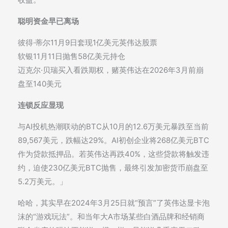
聪明资金早已离场
彼得·蒂尔11月9日套现1亿美元英伟达股票
软银11月11日抛售58亿美元持仓
迈克尔·贝瑞买入看跌期权，赌英伟达在2026年3月前崩
盘至140美元
连锁反应显现
与AI投机热潮联动的BTC从10月的12.6万美元暴跌至当前
89,567美元，跌幅达29%。AI初创企业将268亿美元BTC
作为贷款抵押品。若英伟达再跌40%，这些贷款将触发违
约，迫使230亿美元BTC抛售，最终引发加密货币崩盘至
5.2万美元。」
哈哈，其实早在2024年3月25日就“预言”了英伟达显卡泡
沫的“游戏玩法”。和当年大A市场某些白酒品牌和经销商