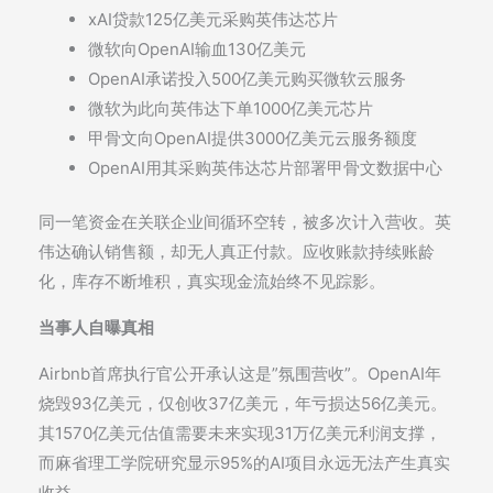
xAI贷款125亿美元采购英伟达芯片
微软向OpenAI输血130亿美元
OpenAI承诺投入500亿美元购买微软云服务
微软为此向英伟达下单1000亿美元芯片
甲骨文向OpenAI提供3000亿美元云服务额度
OpenAI用其采购英伟达芯片部署甲骨文数据中心
同一笔资金在关联企业间循环空转，被多次计入营收。英
伟达确认销售额，却无人真正付款。应收账款持续账龄
化，库存不断堆积，真实现金流始终不见踪影。
当事人自曝真相
Airbnb首席执行官公开承认这是”氛围营收”。OpenAI年
烧毁93亿美元，仅创收37亿美元，年亏损达56亿美元。
其1570亿美元估值需要未来实现31万亿美元利润支撑，
而麻省理工学院研究显示95%的AI项目永远无法产生真实
收益。