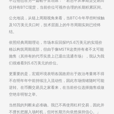
不过他也在另一篇帖子里坦陈：「若您不从事期货交易而
仅持有BTC现货，当前价位可视作合理的长期积累区间。
公允地说，从链上周期视角来看，当BTC今年早些时候触
及10万美元关口时，技术层面上的牛市周期实则已经终
结。
依照经典周期理论，市场本应回探约5.6万美元的实现价
格以构筑周期底部，但由于像MSTR这类持有者不太可能
抛售（其持有的代币实质上已退出流通市场），我认为我
们很难看到5.6万美元的价位。
更重要的是，宏观环境表明各国政府出于政治考量将不得
不在明年年中前持续注入流动性，因此市场情绪随时可能
逆转。在币圈交易员之家看来，在当前价位选择抛售或做
空绝非明智之举。
当然我的判断未必准确。我已不再使用杠杆交易，因此并
不擅长把握入场时机，但对长期方向依然保持信心。」