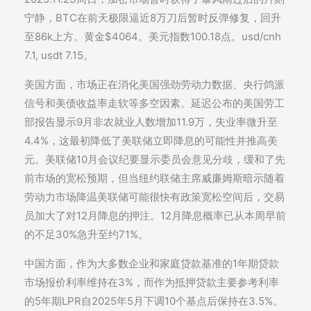
宁静，BTC在前天极限逼近8万刀后暂时反弹修复，回升
至86k上方。黄金$4064。美元指数100.18点。usd/cnh
7.1, usdt 7.15。
美国方面，市场正在消化美国强劲劳动力数据、央行鸽派
信号和美债收益率走软等多空因素。延迟公布的美国劳工
部报告显示9月非农就业人数增加11.9万，失业率微升至
4.4%，这最初降低了美联储立即降息的可能性并推高美
元。美联储10月会议纪要显示委员会意见分歧，缓和了先
前市场的宽松预期，但当纽约联储主席威廉姆斯暗示随着
劳动力市场降温美联储可能很快有政策宽松空间后，交易
员加大了对12月降息的押注。12月降息概率已从本周早前
的不足30%急升至约71%。
中国方面，作为大多数企业和家庭贷款基准的1年期贷款
市场报价利率维持在3%，而作为抵押贷款主要参考利率
的5年期LPR自2025年5月下调10个基点后保持在3.5%。