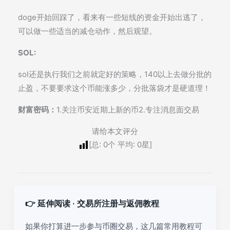
doge开始回踩了，看来有一些短线的资金开始出逃了，
可以做一些适当的减仓动作，然后观望。
SOL:
sol还是执行我们之前就定好的策略，140以上去做分批的
止盈，不要要求这个币能涨多少，分批落袋才是硬道理！
财富密码：
1.关注币安近期上新的币2.专注消息面交易
请给本文评分
[总:
0
个 平均:
0
星]
👉 延伸阅读 · 交易所注册与返佣教程
如果你打算进一步参与币圈交易，这几篇常用教程可