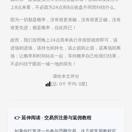
上8点来看，不必因为24点和8点收盘不同而纠结什么。
因为一切都是概率，没有谁更准确，没有谁更正确，没有
谁更先进；都是概率，仅此而已！
故而，我们按照晚上24点简单执行并按部就班即可，该
进场则进场，该持仓则持仓，该止损则止损，该离场则离
场；让概率和时间站在一起，等待概率自己给我们结果，
不必纠结于眼前一城一地的得失！
请给本文评分
[总:
0
个 平均:
0
星]
👉 延伸阅读 · 交易所注册与返佣教程
如果你打算进一步参与币圈交易，这几篇常用教程可