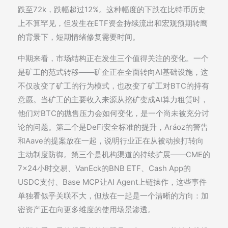
跌至72k，跌幅超过12%。这种幅度的下跌在比特币历史
上不算罕见，但发生在ETF资金持续流出和宏观预期转鹰
的背景下，短期情绪修复需要时间。
中期来看，市场结构正在发生三个值得关注的变化。一个
是矿工的范式转移——矿企正在全面转向AI基础设施，这
不仅改变了矿工的行为模式，也改变了矿工对BTC的持有
意愿。当矿工的主要收入来源从挖矿变成AI算力租赁时，
他们对BTC的抛售压力会如何变化，是一个尚未被充分讨
论的问题。第二个是DeFi安全标准的提升，Aráoz的警告
和Aave的提案放在一起，说明行业正在从被动挨打转向
主动制度防御。第三个是机构渠道的持续扩展——CME的
7×24小时交易、VanEck的BNB ETF、Cash App的
USDC支付、Base MCP让AI Agent上链操作，这些事件
单独看似乎关联不大，但放在一起是一个清晰的方向：加
密资产正在向更多维度的使用场景渗透。