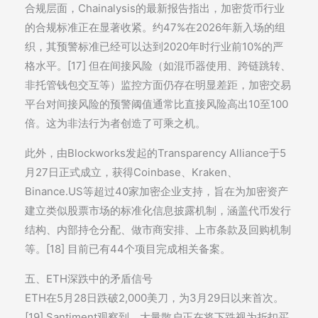
合规层面，Chainalysis的最新报告指出，加密货币行业
的合规标准正在显著收紧。约47%在2026年新入场的组
织，其预警标准已经可以达到2020年时行业前10%的严
格水平。[17] 但在间接风险（如混币器使用、跨链跳转、
非托管钱包交互等）监控方面仍存在明显差距，加密交易
平台对间接风险的预警阈值通常比直接风险高出10至100
倍。这为非法行为者创造了可乘之机。
此外，由Blockworks发起的Transparency Alliance于5
月27日正式成立，获得Coinbase、Kraken、
Binance.US等超过40家加密企业支持，旨在为加密资产
建立类似股票市场的标准化信息披露机制，涵盖代币发行
结构、内部持仓分配、做市商安排、上市条款及回购机制
等。[18] 目前已有44个项目完成相关备案。
五、ETH深跌中的矛盾信号
ETH在5月28日跌破2,000美刀，为3月29日以来首次。
[19] Santiment观察到，大量散户正在将下跌视为折扣买