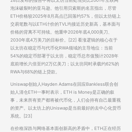
28日发布的报告中将以太坊当前处境类比2001年互联网
泡沫破裂时的亚马逊。他引用贝索斯的名言指出，尽管
ETH价格较2025年8月高点已回落约57%，但以太坊链上
交易笔数与以ETH计价的TVL均接近历史新高，基本面与
价格的背离不可持续。他重申2026年底4,000美刀、
2030年底4万美刀的目标价。[22] 看涨逻辑的核心在于
以太坊在稳定币与代币化RWA领域的主导地位：当前
54%的稳定币部署于以太坊，稳定币总市值预计2028年
底前增长六倍至约2万亿美刀；以太坊同时承载约62%的
RWA与68%的链上贷款。
Uniswap创始人Hayden Adams在回应Bankless联合创
始人清仓ETH一事时表示，ETH is Money是正确的叙
事，未来所有资产都将被代币化，人们会持有自己最重视
的资产。以太坊上的Uniswap是当前最好的去中心化货币
系统。[23]
在价格深跌与网络基本面创新高的矛盾中，ETH正在经历