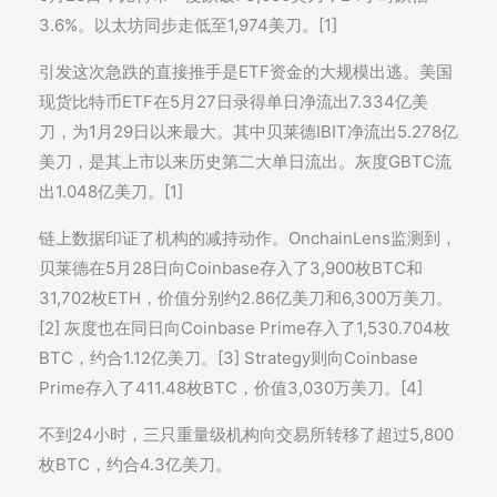
3.6%。以太坊同步走低至1,974美刀。[1]
引发这次急跌的直接推手是ETF资金的大规模出逃。美国
现货比特币ETF在5月27日录得单日净流出7.334亿美
刀，为1月29日以来最大。其中贝莱德IBIT净流出5.278亿
美刀，是其上市以来历史第二大单日流出。灰度GBTC流
出1.048亿美刀。[1]
链上数据印证了机构的减持动作。OnchainLens监测到，
贝莱德在5月28日向Coinbase存入了3,900枚BTC和
31,702枚ETH，价值分别约2.86亿美刀和6,300万美刀。
[2] 灰度也在同日向Coinbase Prime存入了1,530.704枚
BTC，约合1.12亿美刀。[3] Strategy则向Coinbase
Prime存入了411.48枚BTC，价值3,030万美刀。[4]
不到24小时，三只重量级机构向交易所转移了超过5,800
枚BTC，约合4.3亿美刀。