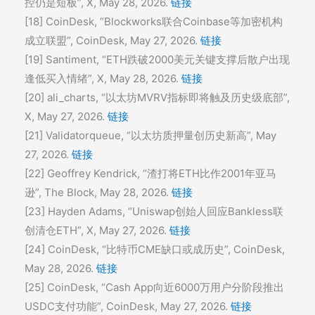
控仍是短板”, X, May 28, 2026.
链接
[18] CoinDesk, “Blockworks联合Coinbase等加密机构
成立联盟”, CoinDesk, May 27, 2026.
链接
[19] Santiment, “ETH跌破2000美元关键支撑后散户出现
逢低买入情绪”, X, May 28, 2026.
链接
[20] ali_charts, “以太坊MVRV指标即将触及历史级底部”,
X, May 27, 2026.
链接
[21] Validatorqueue, “以太坊质押量创历史新高”, May
27, 2026.
链接
[22] Geoffrey Kendrick, “渣打将ETH比作2001年亚马
逊”, The Block, May 28, 2026.
链接
[23] Hayden Adams, “Uniswap创始人回应Bankless联
创清仓ETH”, X, May 27, 2026.
链接
[24] CoinDesk, “比特币CME缺口或成历史”, CoinDesk,
May 28, 2026.
链接
[25] CoinDesk, “Cash App向近6000万用户分阶段推出
USDC支付功能”, CoinDesk, May 27, 2026.
链接