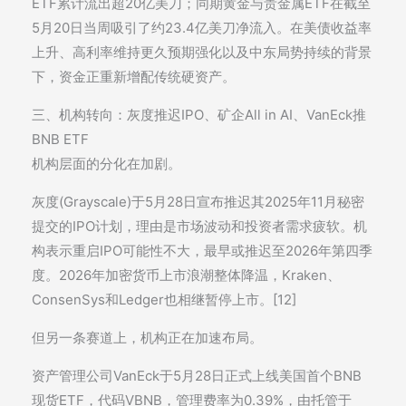
ETF累计流出超20亿美刀；同期黄金与贵金属ETF在截至
5月20日当周吸引了约23.4亿美刀净流入。在美债收益率
上升、高利率维持更久预期强化以及中东局势持续的背景
下，资金正重新增配传统硬资产。
三、机构转向：灰度推迟IPO、矿企All in AI、VanEck推
BNB ETF
机构层面的分化在加剧。
灰度(Grayscale)于5月28日宣布推迟其2025年11月秘密
提交的IPO计划，理由是市场波动和投资者需求疲软。机
构表示重启IPO可能性不大，最早或推迟至2026年第四季
度。2026年加密货币上市浪潮整体降温，Kraken、
ConsenSys和Ledger也相继暂停上市。[12]
但另一条赛道上，机构正在加速布局。
资产管理公司VanEck于5月28日正式上线美国首个BNB
现货ETF，代码VBNB，管理费率为0.39%，由托管于