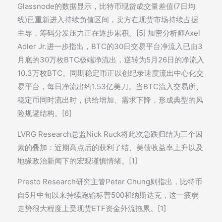
Glassnode的数据显示，比特币现货成交量差值(7日均
线)已重新进入持续负值区间，卖方在现货市场持续占据
主导，筹码分发压力正在逐步累积。[5] 加密分析师Axel
Adler Jr.进一步指出，BTC的30日交易平台净流入已由3
月底的30万枚BTC极端净流出，逆转为5月26日的净流入
10.3万枚BTC。同期稳定币正以创纪录速度流出中心化交
易平台，每日净流出约1.53亿美刀。当BTC流入交易所、
稳定币同时流出时，供给增加、需求下降，形成典型的风
险规避结构。[6]
LVRG Research总监Nick Ruck将此次急跌归结为三个因
素的叠加：近期高点后的获利了结、美债收益率上升以及
地缘政治新闻下的宏观谨慎情绪。[1]
Presto Research研究主管Peter Chung则指出，比特币
自5月中旬以来持续跑输标普500和纳斯达克，这一疲弱
走势很大程度上受现货ETF资金外流拖累。[1]