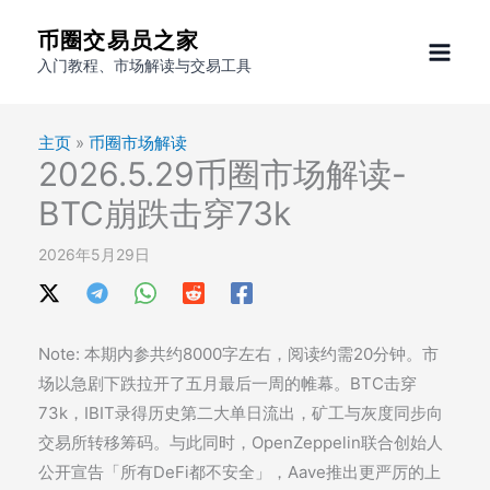
跳
币圈交易员之家
至
入门教程、市场解读与交易工具
内
容
主页
»
币圈市场解读
2026.5.29币圈市场解读-
BTC崩跌击穿73k
2026年5月29日
Note: 本期内参共约8000字左右，阅读约需20分钟。市
场以急剧下跌拉开了五月最后一周的帷幕。BTC击穿
73k，IBIT录得历史第二大单日流出，矿工与灰度同步向
交易所转移筹码。与此同时，OpenZeppelin联合创始人
公开宣告「所有DeFi都不安全」，Aave推出更严厉的上