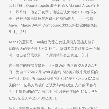
5月27日，OpenZeppelin联合创始人Manuel Aráoz投下
了一颗炸弹。他公开表示，他现在认为所有DeFi都不安
全，已开始亲自建议亲友退出所有DeFi头寸——包括
Aave、MakerDAO和Compound这些蓝筹协议的低风险
头寸。[15]
Aráoz的逻辑是：AI编程代理在发现漏洞方面能力超群，
智能合约的安全性太不对称了。防御者需要修复每一个漏
洞，攻击者只需找到一个漏洞就能盗走资金。[15]
这一警告的数据背景是，4月份DeFi协议被盗近6.3亿美
刀，为自2025年2月Bybit被盗约15亿美刀以来最糟糕的
一个月。Drift Protocol损失的2.85亿美刀和Kelp DAO损
失的2.93亿美刀均被广泛认为与朝鲜政府支持的黑客有
关。[15] DeFi的TVL自4月中旬以来已下降约14%，从约
1,720亿美刀降至1,480亿美刀。
Aráoz的警告发表仅两天后，Aave Labs在5月29日发起