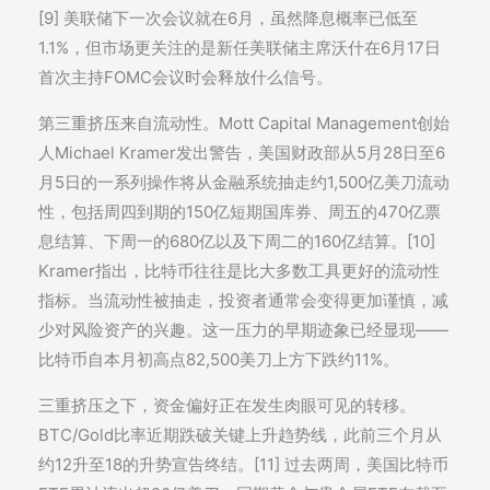
[9] 美联储下一次会议就在6月，虽然降息概率已低至
1.1%，但市场更关注的是新任美联储主席沃什在6月17日
首次主持FOMC会议时会释放什么信号。
第三重挤压来自流动性。Mott Capital Management创始
人Michael Kramer发出警告，美国财政部从5月28日至6
月5日的一系列操作将从金融系统抽走约1,500亿美刀流动
性，包括周四到期的150亿短期国库券、周五的470亿票
息结算、下周一的680亿以及下周二的160亿结算。[10]
Kramer指出，比特币往往是比大多数工具更好的流动性
指标。当流动性被抽走，投资者通常会变得更加谨慎，减
少对风险资产的兴趣。这一压力的早期迹象已经显现——
比特币自本月初高点82,500美刀上方下跌约11%。
三重挤压之下，资金偏好正在发生肉眼可见的转移。
BTC/Gold比率近期跌破关键上升趋势线，此前三个月从
约12升至18的升势宣告终结。[11] 过去两周，美国比特币