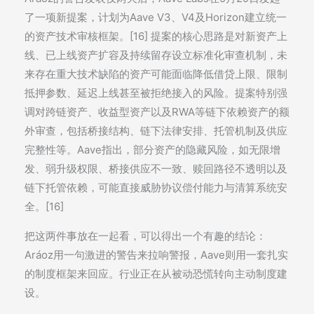
了一项新提案，计划为Aave V3、V4及Horizon建立统一
的资产技术审核框架。[16] 提案的核心思路是对新资产上
线、已上线资产扩容及持续留存设立标准化审查机制，未
来存在重大技术缺陷的资产可能面临降低借贷上限、限制
抵押参数、延迟上线甚至被拒绝接入的风险。提案特别强
调对跨链资产、收益型资产以及RWA等链下依赖资产的额
外审查，包括桥接结构、链下法律安排、托管机制及供应
完整性等。Aave指出，部分资产的隐藏风险，如无限增
发、弱升级权限、桥接供应不一致、赎回路径不透明以及
链下托管依赖，可能直接威胁协议偿付能力与清算系统安
全。[16]
把这两件事放在一起看，可以得出一个有趣的结论：
Aráoz用一句激进的警告来拉响警报，Aave则用一套扎实
的制度框架来回应。行业正在从被动恐慌转向主动制度建
设。