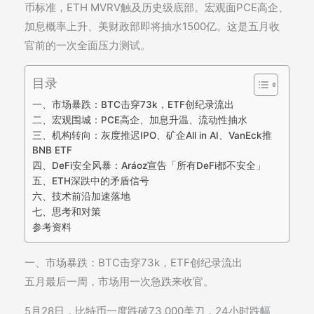
币标准，ETH MVRV触及历史级底部。宏观面PCE高企、
加息概率上升、美财政部即将抽水1500亿。这是五月收
官前的一次全面压力测试。
目录
一、市场暴跌：BTC击穿73k，ETF创纪录流出
二、宏观围城：PCE高企、加息升温、流动性抽水
三、机构转向：灰度推迟IPO、矿企All in AI、VanEck推
BNB ETF
四、DeFi安全风暴：Aráoz宣告「所有DeFi都不安全」
五、ETH深跌中的矛盾信号
六、技术前沿加速落地
七、思考和对策
参考资料
一、市场暴跌：BTC击穿73k，ETF创纪录流出
五月最后一周，市场用一次急跌来收官。
5月28日，比特币一度跌破73,000美刀，24小时跌幅