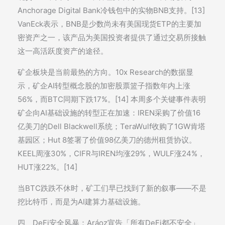
Anchorage Digital Bank冷钱包中的实物BNB支持。[13]
VanEck表示，BNB是少数尚未有美国现货ETP的主要加
密资产之一，该产品为美国投资者提供了通过交易所接触
这一高活跃度资产的途径。
矿企板块是当前最热的方向。10x Research的数据显
示，矿企AI转型概念股的加密股票篮子指数年内上涨
56%，而BTC同期下跌17%。[14] 本周多个关键事件表明
矿企向AI基础设施的转型正在加速：IREN采购了价值16
亿美刀的Dell Blackwell系统；TeraWulf收购了1GW肯塔
基园区；Hut 8签署了价值98亿美刀的德州租赁协议。
KEEL周涨30%，CIFR与IREN均涨29%，WULF涨24%，
HUT涨22%。[14]
当BTC跌跌不休时，矿工们早已找到了新的叙事——不是
挖比特币，而是为AI建算力基础设施。
四、DeFi安全风暴：Aráoz宣告「所有DeFi都不安全」