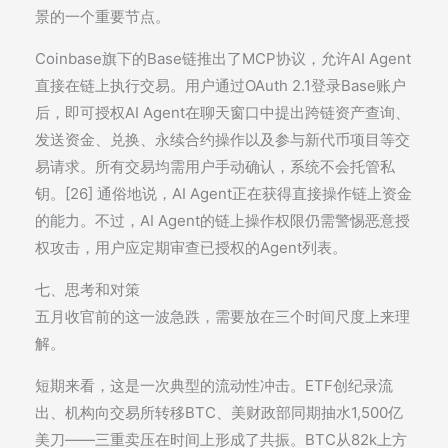
景的一个重要节点。
Coinbase旗下的Base链推出了MCP协议，允许AI Agent
直接在链上执行交易。用户通过OAuth 2.1登录Base账户
后，即可授权AI Agent在聊天窗口中提出跨链资产查询、
发送资金、兑换、永续合约操作以及参与新代币项目等交
易请求。所有交易均需用户手动确认，系统不会托管私
钥。[26] 通俗地说，AI Agent正在获得直接操作链上资金
的能力。不过，AI Agent的链上操作权限仍需警惕恶意授
权攻击，用户应定期审查已授权的Agent列表。
七、思考和对策
五月收官前的这一波急跌，需要放在三个时间尺度上来理
解。
短期来看，这是一次典型的流动性冲击。ETF创纪录流
出、机构向交易所转移BTC、美财政部同期抽水1,500亿
美刀——三重卖压在时间上形成了共振。BTC从82k上方