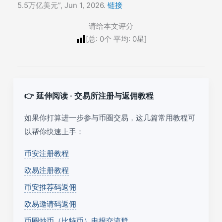
5.5万亿美元”, Jun 1, 2026.
链接
请给本文评分
[总:
0
个 平均:
0
星]
👉 延伸阅读 · 交易所注册与返佣教程
如果你打算进一步参与币圈交易，这几篇常用教程可
以帮你快速上手：
币安注册教程
欧易注册教程
币安推荐码返佣
欧易邀请码返佣
币圈炒币（比特币）电报交流群