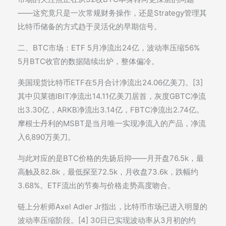
——这究竟只是一次常规财务操作，还是Strategy管理其
比特币储备的方式趋于灵活化的早期信号。
二、BTC市场：ETF 5月净流出24亿，波动率压缩56%
5月BTC收官的数据陆续出炉，整体偏冷。
美国现货比特币ETF在5月合计净流出24.06亿美刀。[3]
其中贝莱德IBIT净流出14.11亿美刀居首，灰度GBTC净流
出3.30亿，ARKB净流出3.14亿，FBTC净流出2.74亿。
摩根士丹利的MSBT是当月唯一实现净流入的产品，净流
入6,890万美刀。
与此对应的是BTC价格的先扬后抑——月开盘76.5k，最
高触及82.8k，最低探至72.5k，月收盘73.6k，跌幅约
3.68%。ETF流出的节奏与价格走势高度吻合。
链上分析师Axel Adler Jr指出，比特币市场已进入明显的
波动率压缩阶段。[4] 30日已实现波动率从3月初的约