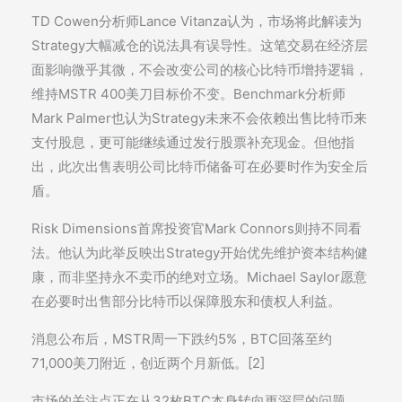
TD Cowen分析师Lance Vitanza认为，市场将此解读为
Strategy大幅减仓的说法具有误导性。这笔交易在经济层
面影响微乎其微，不会改变公司的核心比特币增持逻辑，
维持MSTR 400美刀目标价不变。Benchmark分析师
Mark Palmer也认为Strategy未来不会依赖出售比特币来
支付股息，更可能继续通过发行股票补充现金。但他指
出，此次出售表明公司比特币储备可在必要时作为安全后
盾。
Risk Dimensions首席投资官Mark Connors则持不同看
法。他认为此举反映出Strategy开始优先维护资本结构健
康，而非坚持永不卖币的绝对立场。Michael Saylor愿意
在必要时出售部分比特币以保障股东和债权人利益。
消息公布后，MSTR周一下跌约5%，BTC回落至约
71,000美刀附近，创近两个月新低。[2]
市场的关注点正在从32枚BTC本身转向更深层的问题