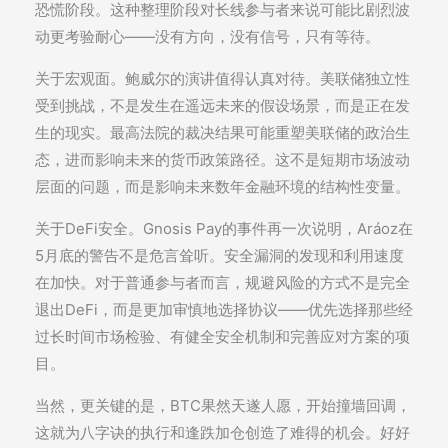
恐慌阶段。这种整理阶段对长线参与者来说可能比剧烈波
动更考验耐心——没有方向，没有信号，只有等待。
关于宏观面。鲍威尔的演讲值得认真对待。美联储独立性
受到挑战，不是发生在遥远未来的假设场景，而是正在发
生的现实。最高法院的裁决结果可能重塑美联储的政治生
态，进而影响未来的货币政策路径。这不是短期市场波动
层面的问题，而是影响未来数年金融环境的结构性变量。
关于DeFi安全。Gnosis Pay的事件再一次说明，Aráoz在
5月底的警告不是危言耸听。安全漏洞的发现和利用速度
在加快。对于普通参与者而言，规避风险的方式不是完全
退出DeFi，而是更加审慎地选择协议——优先选择那些经
过长时间市场检验、有健全安全机制和完善应对方案的项
目。
当然，更关键的是，BTC果然天遂人愿，开始撞墙回调，
这就为八字诀的执行和逢跌加仓创造了难得的机会。好好