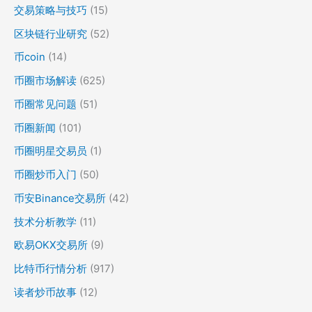
交易策略与技巧
(15)
区块链行业研究
(52)
币coin
(14)
币圈市场解读
(625)
币圈常见问题
(51)
币圈新闻
(101)
币圈明星交易员
(1)
币圈炒币入门
(50)
币安Binance交易所
(42)
技术分析教学
(11)
欧易OKX交易所
(9)
比特币行情分析
(917)
读者炒币故事
(12)