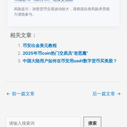
风险提示：加密货币交易波动较大，请根据自身风险承受能
力谨慎参与。
相关文章：
币安出金美元教程
2025年币coin热门交易员“老恶魔”
中国大陆用户如何在币安用usdt数字货币买美股？
←
前一篇文章
后一篇文章
→
搜
搜索