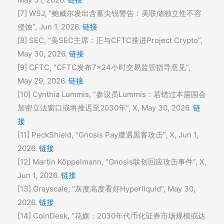
[7] WSJ, “鲍威尔发出含蓄尖锐警告：美联储独立性不容
侵蚀”, Jun 1, 2026.
链接
[8] SEC, “美SEC主席：正与CFTC推进Project Crypto”,
May 30, 2026.
链接
[9] CFTC, “CFTC发布7×24小时交易监管指导意见”,
May 29, 2026.
链接
[10] Cynthia Lummis, “参议员Lummis：若错过本届国会
加密立法窗口或将推迟至2030年”, X, May 30, 2026.
链
接
[11] PeckShield, “Gnosis Pay遭遇黑客攻击”, X, Jun 1,
2026.
链接
[12] Martin Köppelmann, “Gnosis联创回应攻击事件”, X,
Jun 1, 2026.
链接
[13] Grayscale, “灰度高度看好Hyperliquid”, May 30,
2026.
链接
[14] CoinDesk, “花旗：2030年代币化证券市场规模或达