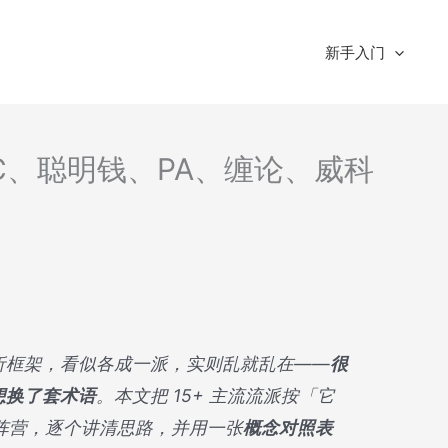
新手入门
C、聪明钱、PA、缠论、威科
析框架，看似各成一派，实则乱就乱在——
很
想换了套术语
。本文把 15+ 主流流派按「它
大阵营，逐个讲清思路，并用一张
概念对照表