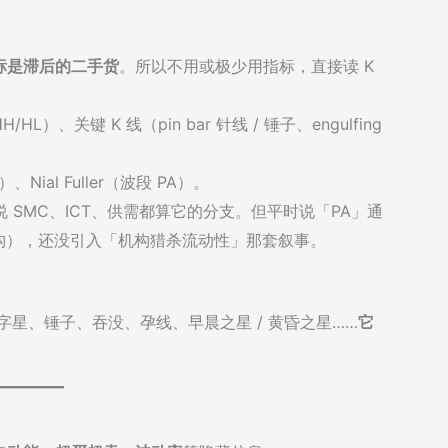
标是滞后的二手货
。所以不用或极少用指标，直接读 K
、关键 K 线（pin bar 针线 / 锤子、engulfing
、Nial Fuller（波段 PA）。
 SMC、ICT、供需都算它的分支。但平时说「PA」通
 结构），还没引入「机构猎杀流动性」那套叙事。
。十字星、锤子、吞没、孕线、早晨之星 / 黄昏之星……
它