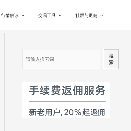
行情解读
交易工具
社群与返佣
搜
搜
索
索