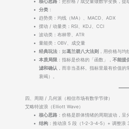
核心思路
：把价格 / 成交量做数学变换，提
分类
：
趋势类：均线（MA）、MACD、ADX
摆动 / 动量类：RSI、KDJ、CCI
波动类：布林带、ATR
量能类：OBV、成交量
经典玩法
：如
葛兰碧八大法则
，用价格与均线
本质局限
：指标是价格的「函数」，
不能提
滤和确认
，而非当圣杯。指标里最有价值的
衰竭）。
四、周期 / 几何派（相信市场有数学节律）
艾略特波浪（Elliott Wave）
核心思路
：价格是群体情绪的周期波动，呈
结构
：推动浪 5 段（1-2-3-4-5）+ 调整浪