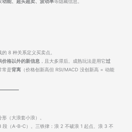
取
动能、超买超卖、波动率
等隐藏信息。
的 8 种关系定义买卖点。
供价格以外的新信息
，且大多滞后。成熟玩法是用它
过
常常是
背离
（价格创新高但 RSI/MACD 没创新高 = 动能
分形（大浪套小浪）。
 3 段（A-B-C）。三铁律：浪 2 不破浪 1 起点、浪 3 不