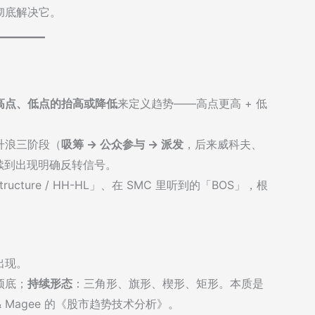
彻底解决它。
高点、低点的抬高或降低
来定义趋势——高点更高 + 低
主升浪三阶段（
吸筹 → 公众参与 → 派发
，后来威科夫、
持续到出现明确反转信号。
 structure / HH-HL」、在 SMC 里听到的「BOS」，根
出现。
顶底；
持续形态
：三角形、旗形、楔形、矩形。本质是
 & Magee 的《股市趋势技术分析》。