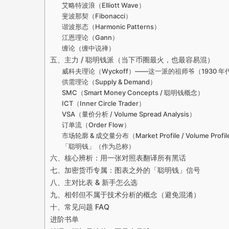
艾略特波浪（Elliott Wave）
斐波那契（Fibonacci）
谐波形态（Harmonic Patterns）
江恩理论（Gann）
缠论（缠中说禅）
五、主力 / 聪明钱派（当下币圈最火，也最容易混）
威科夫理论（Wyckoff）——这一派的祖师爷（1930 年
供需理论（Supply & Demand）
SMC（Smart Money Concepts / 聪明钱概念）
ICT（Inner Circle Trader）
VSA（量价分析 / Volume Spread Analysis）
订单流（Order Flow）
市场轮廓 & 成交量分布（Market Profile / Volume Profi
「聪明钱」（作为总称）
六、核心辨析：用一张对照表翻译所有黑话
七、加密货币专属：图表之外的「聪明钱」信号
八、主对比表 & 新手怎么选
九、相邻但不属于技术分析的概念（避免混淆）
十、常见问题 FAQ
进阶书单