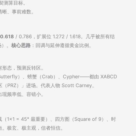
那契测算目标。
清晰、事前难数。
0.618
/ 0.786，扩展位 1.272 / 1.618。几乎被所有结
场）。
核心思路
：回调与延伸遵循黄金比例。
何形态，预测反转区。
utterfly）、螃蟹（Crab）、Cypher——都由 XABCD
PRZ）」进场。代表人物 Scott Carney。
出现频率低、容错小。
 = 45° 最重要）、四方图（Square of 9）、时
衡。极玄、极主观，信者恒信。