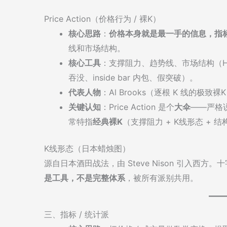
Price Action（价格行为 / 裸K）
核心思路
：
价格本身就是最一手的信息，指
线和市场结构。
核心工具
：支撑阻力、趋势线、市场结构（HH/HL）
吞没、inside bar 内包、假突破）。
代表人物
：Al Brooks（逐根 K 线的极致裸K）
关键认知
：Price Action 是个
大伞
——严格说
常特指
经典裸K
（支撑阻力 + K线形态 +
K线形态（日本蜡烛图）
源自日本酒田战法，由 Steve Nison 引入西方
是工具，不是完整体系
，被所有派别共用。
三、指标 / 统计派