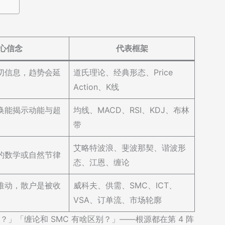
心信念
代表框架
切信息，趋势会延
道氏理论、经典形态、Price
Action、K线
换能揭示动能与超
均线、MACD、RSI、KDJ、布林
带
艾略特波浪、斐波那契、谐波形
的数学或自然节律
态、江恩、缠论
推动，散户是被收
威科夫、供需、SMC、ICT、
」
VSA、订单流、市场轮廓
」「缠论和 SMC 有啥区别？」——根源都在第 4 阵