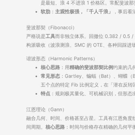
是最短、浪 4 不进浪 1 价格区。常配斐波
软肋
：
主观性极强，「千人千浪」
，事后看
斐波那契（Fibonacci）
严格说是
工具
而非独立体系。回撤位 0.382 / 0.5 /
构派吸收（波浪测浪、SMC 的 OTE、各种回踩进
谐波形态（Harmonic Patterns）
核心思路
：用
精确的斐波那契比例
约束的几
常见形态
：Gartley、蝙蝠（Bat）、蝴蝶（B
五个点的特定 Fib 比例定义，在「潜在反转区（
特点
：规则极其量化、可机械识别，但形态
江恩理论（Gann）
融合几何、时间、价格甚至占星。工具有江恩角度线（1×1
间周期。
核心思路
：时间与价格存在精确的几何平