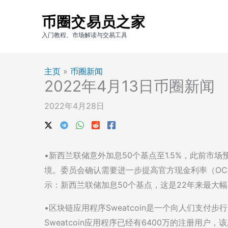
跳
币圈交易员之家
至
内
入门教程、市场解读与交易工具
容
主页
»
币圈新闻
2022年4月13日币圈新闻
2022年4月28日
•新西兰联储意外加息50个基点至1.5%，此前市
境。委员会确认需要进一步提高官方现金利率（OCR）
示：新西兰联储加息50个基点，这是22年来最大
•区块链应用程序Sweatcoin是一个向人们支
Sweatcoin应用程序已经有6400万的注册用