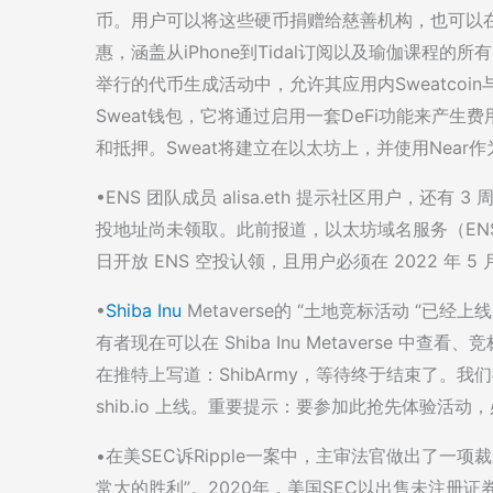
币。用户可以将这些硬币捐赠给慈善机构，也可以在
惠，涵盖从iPhone到Tidal订阅以及瑜伽课程
举行的代币生成活动中，允许其应用内Sweatcoin与
Sweat钱包，它将通过启用一套DeFi功能来产生
和抵押。Sweat将建立在以太坊上，并使用Near
•ENS 团队成员 alisa.eth 提示社区用户，还有 3
投地址尚未领取。此前报道，以太坊域名服务（ENS）运营总监
日开放 ENS 空投认领，且用户必须在 2022 年 5 
•
Shiba Inu
Metaverse的 “土地竞标活动 “已经
有者现在可以在 Shiba Inu Metaverse 
在推特上写道：ShibArmy，等待终于结束了。我们
shib.io 上线。重要提示：要参加此抢先体验活动，必须
•在美SEC诉Ripple一案中，主审法官做出了一项裁
常大的胜利”。2020年，美国SEC以出售未注册证券为由，对