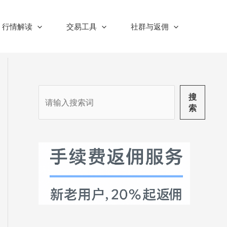
行情解读
交易工具
社群与返佣
搜
搜
索
索