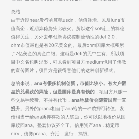
总结
由于近期near发行的算稳usdn，估值暴增。以及luna市
值高企，近期算稳势头比较火。所以这个sol链上的算稳
值得关注，另外去年创新协议控制流动性的defi2.0，
ohm市值最也是有20亿美金的。最后ohm国库大概积累
了7亿美金的真金白银。这就是defi的无中生有。所以项
目中文名也叫涅槃，可以看到项目方medium也用了佛教
的宣传图片，项目方是很得意他们的这种创新模式。
总的来说，
ana有很多机制创新，市值比较小。有大户砸
盘挤兑暴跌的风险，但是国库是真有钱的
，项目方只赚一
些交易手续费。不持有代币，
ana地板价会随着国库一直
提升
。另外的prana相当于ana给的一种质押可转债。发
债相当于给ana质押存款的人奖励，你可以以地板价从国
库赎回ana。整套协议齐全了。信用资产ana，稳定币
nirv，债券prana。齐活，发行，搞钱。