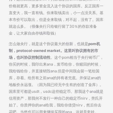
价格就更高，更多资金流入这个协议的国库。反正国库一
直变大，我一直有钱。你来取钱卖出，小一点没关系。基
本市价可以取出，但是全来取钱，对不起，没有了。国库
就这么多。（很像央行只给银行留了30％的存款准备
金，让大家自由存钱和取钱）
怎么做央行，就是这个协议最大的创新，也就是
pom机
制，protocol-owned market。这里叫协议拥有的市
场，也叫协议控制流动性
。这个pom相当于央行铸币厂，
你买的时候，我印出来ana，发币给你，你赎回的时候，
我给钱给你，并直接销毁ana.但是中间我会留一笔给国
库，存着。给所有之前ana的持有者兜底。并保证ana的
地板价永远涨。（因为我已经无中生有的创造了金库）。
国库里可都是usdt，usdc这些稳定币。那我这个ana就是
信用资产，那我何不发行一种自己的稳定币nirv，旁氏开
始了。你质押你的ana给我，我给你借贷nirv，然后你去
花吧。当然也可以用来继续买我的ana，这就是套娃。