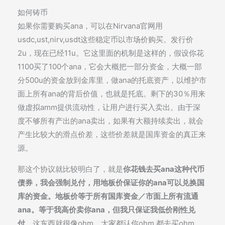
如何铸币
如果你需要购买ana，可以在Nirvana官网用
usdc,ust,nirv,usdt这些稳定币以市场价购买。发行价
2u，现在已经11u。它这里面的机制是这样的，假设你花
1100买了100个ana，它会大概把一部分资金，大概一部
分500u的资金放到金库里，做ana的托底资产，以维护市
面上所有ana的背后价值，也就是托底。剩下的30％用来
做虚拟amm提供流动性，让用户进行买入卖出。由于深
度不够所有产出的ana卖出，如果有大额持续卖出，就会
产生比较大的滑点价差，这些价差就是国库资金的真正来
源。
那这个协议就比较明白了，就是
你花钱去买ana这种代币
债券，我会强制兑付，用地板价保证你的ana可以兑换国
库的资金。地板价等于所有国库资金／市面上所有流通
ana。等于我高价卖你ana，但我只保证我低价刚性兑
付
，这东西就很像ohm，大家都认你ohm.都去买ohm，