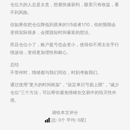
仓位大的人总是太贪，想着快速获利，眼里只有收益，看
不到风险。
但如果你把仓位降低到原来的1/5或者1/10，你的预期会
变得实际很多，会摆脱短时间暴富的想法。
而且仓位小了，账户盈亏也会变小，使得你不用太在乎行
情波动，变得更加理性和耐心。
总结
不管何时，情绪都与我们同在，时刻考验我们。
通过使用“更大的时间框架”，“设定单日亏损上限”，“减少
仓位”三个方法，可以帮你避免情绪在交易中的毁灭性作
用。
请给本文评分
[总:
0
个 平均:
0
星]