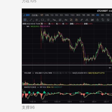
力在105
支撑96