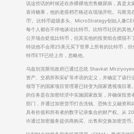
说这些话的时候还在赤裸裸地兜售糖尿病，真是太
喜诗糖果，他的老搭档芒格还在现场开吃。马斯克
币’。比特币超级多头、MicroStrategy创始
每个人都在不停地谈论比特币。比特币社区的其他
公开场合贬低比特币，但其实他的投资组合摆脱不
特说他不会用25美元买下世界上所有的比特币，但他
特币ETF已经上市，忽略他。
乌兹别克斯坦政府已通过总统 Shavkat Mirzi
资产、交易所和采矿等术语的定义，并确定了该行业的
领导下的国家项目管理署已转变为国家透视项目署。
的任务是在加密经济中实施国家政策，并确保投资
部门，并通过加密货币打击洗钱、恐怖主义融资和
具有价值和所有者的数字记录集合的财产权。从 202
许通过加密服务提供商购买、出售和交换加密货币