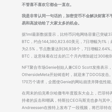
不管喜不喜欢它都会一直在。
我是非常认同一句话的，加密货币不会解决财富不
易和高波动给了大家太多的机会。
据1ml最新数据显示，比特币闪电网络容量已突破370
BTC，约合144,380,823.60美元，7日增幅为
为2.5%，节点数量达到36,938个，7日增幅2.6
BTC，这意味着在过去的三个月内增加超过300枚B
NFT聚合市场Genie创始人兼CEO Scott发推表
OthersideMeta开始铸造时，就迎来了DDOS攻击。
170万个请求，企图使Genie的网站崩溃并降低性能
在周末的伯克希尔哈撒韦年度股东大会上，巴菲特
持者的反击和嘲讽，特斯拉CEO马斯克也参与其中
Andreessen在推特上发布了一段视频，将巴