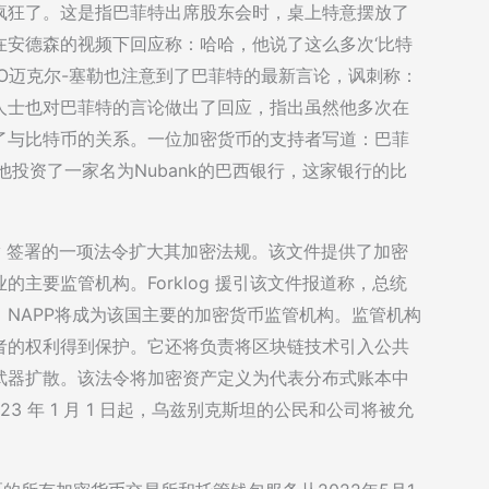
疯狂了。这是指巴菲特出席股东会时，桌上特意摆放了
在安德森的视频下回应称：哈哈，他说了这么多次‘比特
人兼CEO迈克尔-塞勒也注意到了巴菲特的最新言论，讽刺称：
人士也对巴菲特的言论做出了回应，指出虽然他多次在
了与比特币的关系。一位加密货币的支持者写道：巴菲
投资了一家名为Nubank的巴西银行，这家银行的比
yoyev 签署的一项法令扩大其加密法规。该文件提供了加密
主要监管机构。Forklog 援引该文件报道称，总统
NAPP将成为该国主要的加密货币监管机构。监管机构
者的权利得到保护。它还将负责将区块链技术引入公共
武器扩散。该法令将加密资产定义为代表分布式账本中
3 年 1 月 1 日起，乌兹别克斯坦的公民和公司将被允
。