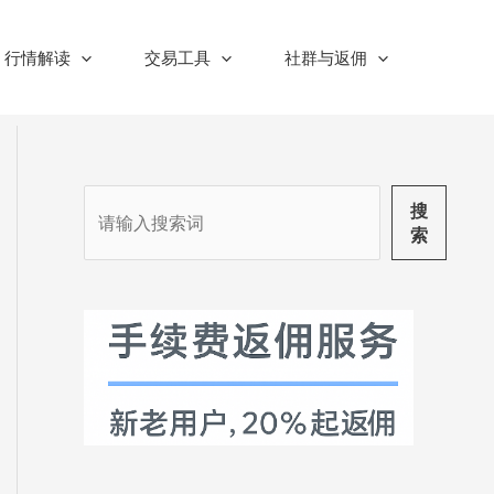
行情解读
交易工具
社群与返佣
搜
搜
索
索