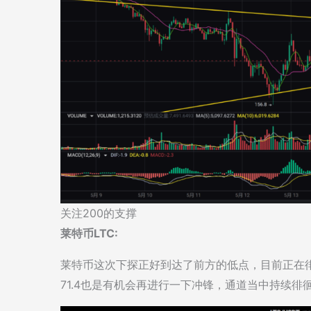
关注200的支撑
莱特币LTC:
莱特币这次下探正好到达了前方的低点，目前正在
71.4也是有机会再进行一下冲锋，通道当中持续徘