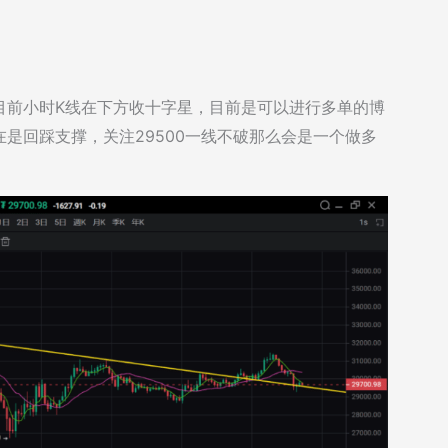
目前小时K线在下方收十字星，目前是可以进行多单的博
是回踩支撑，关注29500一线不破那么会是一个做多