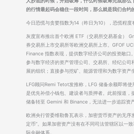
人抄底的时候，开始吸筹，什么时候吸筹完成那么
的行情最起码会稳住一段时间，那么就是我们合约
今日恐慌与贪婪指数为14（昨日为10），恐慌程
灰度宣布推出首个欧洲 ETF（交易所交易基金） Grayscal
券交易所上市交易所等欧洲交易所上市。GFOF UCITS ETF 
Finance 指数表现，提供数字经济公司的投资敞口。Bloomb
参与数字经济的资产管理公司、交易所、经纪公司
展的组织；直接参与挖矿、能源管理和为数字资产
LFG顾问Remi Tetot发推称，LFG 储备余
是优先补偿小钱包、建设者与质押者。此前报道，据区块链
储备转至 Gemini 和 Binance，无法进一步追
欧洲央行管委维勒鲁瓦表示，加密货币资产的无序发
定币”。如果加密资产没有在不同司法管辖区以一
际金融体系。