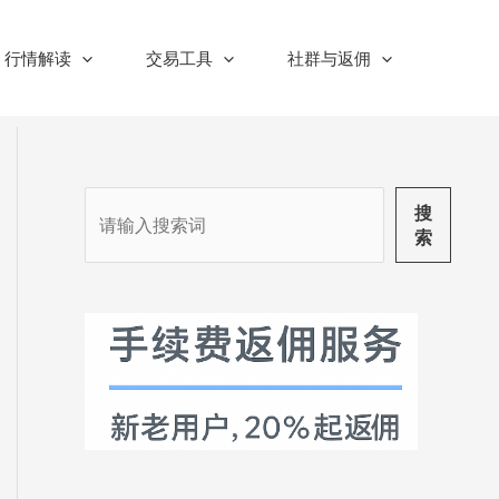
行情解读
交易工具
社群与返佣
搜
搜
索
索