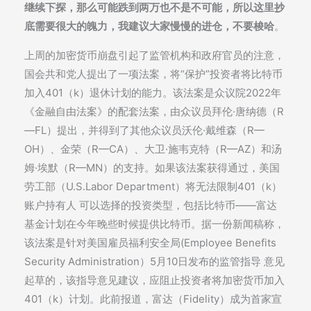
继续下探，那么可能跌到两万也不是不可能，所以这里抄
底需要很大的魄力，我建议大家慢慢的进仓，不要梭哈
。
上周的加密货币崩盘引起了监管机构和政府官员的注意，
国会共和党人提出了一项法案，将“保护”投资者将比特币
加入401（k）退休计划的能力。该法案是众议院2022年
《金融自由法案》的配套法案，由众议员拜伦·唐纳德（R
—FL）提出，并得到了其他众议员沃伦·戴维森（R—
OH）、金荣（R—CA）、大卫·施韦克特（R—AZ）和汤
姆·埃默（R—MN）的支持。如果该法案获得通过，美国
劳工部（U.S.Labor Department）将无法限制401（k）
账户持有人 可以选择的投资类型，包括比特币——富达
基金计划在今年晚些时候提供比特币。据一份新闻稿称，
该法案是针对美国雇员福利安全局(Employee Benefits
Security Administration）5月10日发布的监管指导 意见
起草的，该指导意见建议，应阻止投资者将加密货币加入
401（k）计划。此前报道，富达（Fidelity）成为首家宣