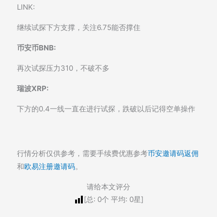
LINK:
继续试探下方支撑，关注6.75能否撑住
币安币BNB:
再次试探压力310，不破不多
瑞波XRP:
下方的0.4一线一直在进行试探，跌破以后记得空单操作
行情分析仅供参考，需要手续费优惠参考
币安邀请码返佣
和
欧易注册邀请码
。
请给本文评分
[总:
0
个 平均:
0
星]