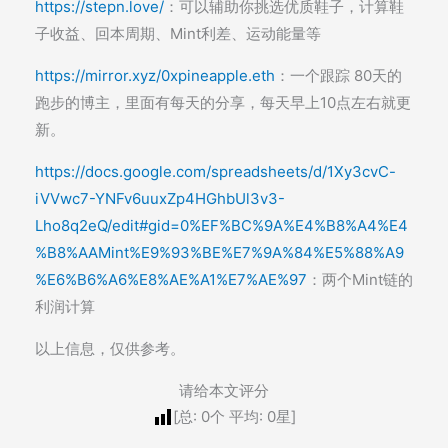
https://stepn.love/
：可以辅助你挑选优质鞋子，计算鞋
子收益、回本周期、Mint利差、运动能量等
https://mirror.xyz/0xpineapple.eth
：一个跟踪 80天的
跑步的博主，里面有每天的分享，每天早上10点左右就更
新。
https://docs.google.com/spreadsheets/d/1Xy3cvC-
iVVwc7-YNFv6uuxZp4HGhbUl3v3-
Lho8q2eQ/edit#gid=0%EF%BC%9A%E4%B8%A4%E4
%B8%AAMint%E9%93%BE%E7%9A%84%E5%88%A9
%E6%B6%A6%E8%AE%A1%E7%AE%97
：两个Mint链的
利润计算
以上信息，仅供参考。
请给本文评分
[总:
0
个 平均:
0
星]